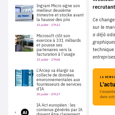
Ingram Micro signe son
recrutant
meilleur deuxième
trimestre et stocke avant
Ce changem
la hausse des prix
31 juillet - 17h11
sur le mar
a déjà adap
Microsoft clôt son
exercice à 331 milliards
graphiques
et pousse ses
technique 
partenaires vers la
facturation à l’usage
entreprise
31 juillet - 17h06
L’Arcep va élargir sa
collecte de données
LA NEWS
environnementales aux
L'act
fournisseurs de services
d’IA
L'essenti
30 juillet - 07h17
dans votr
IA Act européen : les
contenus générés par IA
doivent être clairement