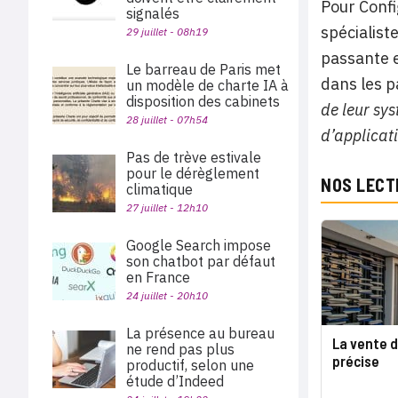
Pour Confi
signalés
spécialist
29 juillet - 08h19
passante e
Le barreau de Paris met
dans les p
un modèle de charte IA à
disposition des cabinets
de leur sy
28 juillet - 07h54
d’applicati
Pas de trève estivale
pour le dérèglement
NOS LECT
climatique
27 juillet - 12h10
Google Search impose
son chatbot par défaut
en France
24 juillet - 20h10
La présence au bureau
La vente 
ne rend pas plus
précise
productif, selon une
étude d’Indeed