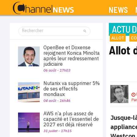
NEWS
ACTU D
ALLOT
CO
Allot 
OpenBee et Doxense
rejoignent Konica Minolta
après leur redressement
judiciaire
06 août - 17h03
Nutanix va supprimer 5%
de ses effectifs
mondiaux
Pa
04 août - 16h46
AWS n’a plus assez de
Jusque-là
capacité et l’essentiel de
2027 est déjà réservé
appliance
31 juillet - 17h15
Westcon 