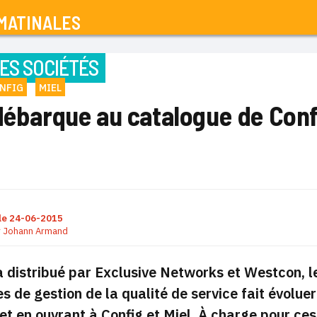
MATINALES
ES SOCIÉTÉS
NFIG
MIEL
débarque au catalogue de Confi
le
24-06-2015
r
Johann Armand
 distribué par Exclusive Networks et Westcon, le
s de gestion de la qualité de service fait évoluer
et en ouvrant
à Config et Miel. À charge pour ces