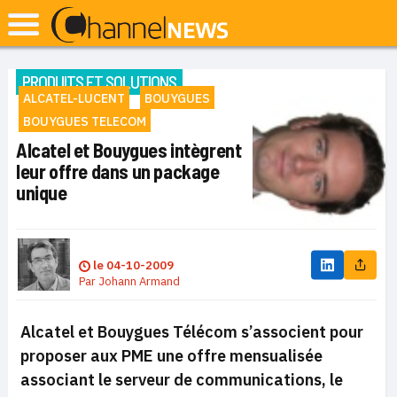
PRODUITS ET SOLUTIONS
ALCATEL-LUCENT
BOUYGUES
BOUYGUES TELECOM
Alcatel et Bouygues intègrent
leur offre dans un package
unique
le
04-10-2009
Par
Johann Armand
Alcatel et Bouygues Télécom s’associent pour
proposer aux PME une offre mensualisée
associant le serveur de communications, le