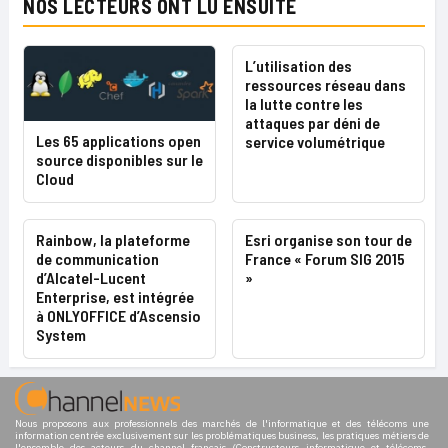
NOS LECTEURS ONT LU ENSUITE
L’utilisation des
ressources réseau dans
la lutte contre les
attaques par déni de
Les 65 applications open
service volumétrique
source disponibles sur le
Cloud
Rainbow, la plateforme
Esri organise son tour de
de communication
France « Forum SIG 2015
d’Alcatel-Lucent
»
Enterprise, est intégrée
à ONLYOFFICE d’Ascensio
System
Nous proposons aux professionnels des marchés de l'informatique et des télécoms une
information centrée exclusivement sur les problématiques business, les pratiques métiers de
l'ensemble des acteurs du channel français (Constructeurs informatique et télécoms,