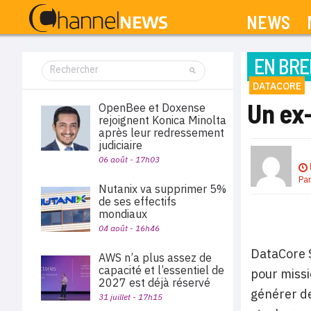
NEWS
EN BRE
DATACORE
Un ex
OpenBee et Doxense
rejoignent Konica Minolta
après leur redressement
judiciaire
06 août - 17h03
Pa
Nutanix va supprimer 5%
de ses effectifs
mondiaux
04 août - 16h46
DataCore 
AWS n’a plus assez de
capacité et l’essentiel de
pour missi
2027 est déjà réservé
générer de
31 juillet - 17h15