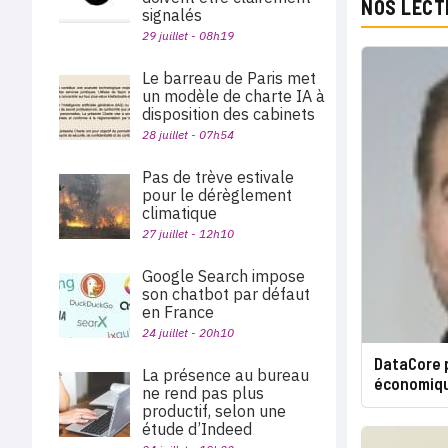
NOS LECT
signalés
29 juillet - 08h19
Le barreau de Paris met
un modèle de charte IA à
disposition des cabinets
28 juillet - 07h54
Pas de trève estivale
pour le dérèglement
climatique
27 juillet - 12h10
Google Search impose
son chatbot par défaut
en France
24 juillet - 20h10
DataCore 
La présence au bureau
économiqu
ne rend pas plus
productif, selon une
étude d’Indeed