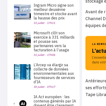
stockage et
Ingram Micro signe son
meilleur deuxième
Avant de r
trimestre et stocke avant
la hausse des prix
Channel De
31 juillet - 17h11
équipes de
Microsoft clôt son
exercice à 331 milliards
et pousse ses
LA NEWS
partenaires vers la
L'act
facturation à l’usage
31 juillet - 17h06
L'essenti
dans votr
L’Arcep va élargir sa
collecte de données
environnementales aux
fournisseurs de services
Antérieure
d’IA
30 juillet - 07h17
ses effort
Tape Libra
IA Act européen : les
contenus générés par IA
doivent être clairement