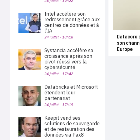
24 juillet - 19h22
Intel accélère son
redressement grâce aux
centres de données et à
l’IA
Datacore 
24 juillet - 18h18
son chann
Europe
Systancia accélère sa
croissance après son
pivot réussi vers la
cybersécurité
24 juillet - 17h42
Databricks et Microsoft
étendent leur
partenariat
24 juillet - 17h19
Keepit vend ses
solutions de sauvegarde
et de restauration des
données via Pax8