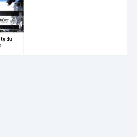
ste du
s