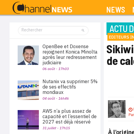
NEWS
ACTU D
EDITEURS 
Sikiw
OpenBee et Doxense
rejoignent Konica Minolta
de cal
après leur redressement
judiciaire
06 août - 17h03
Nutanix va supprimer 5%
de ses effectifs
mondiaux
04 août - 16h46
AWS n’a plus assez de
Pa
capacité et l’essentiel de
2027 est déjà réservé
31 juillet - 17h15
À l’origi