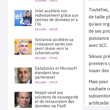
24 juillet - 19h22
Toutefois,
Intel accélère son
redressement grâce aux
de taille p
centres de données et à
qu’aux org
l’IA
24 juillet - 18h18
de ses pri
puissance 
Systancia accélère sa
croissance après son
avec SCC.
pivot réussi vers la
cybersécurité
Sikiwis pr
24 juillet - 17h42
premiers c
Databricks et Microsoft
nouer des 
étendent leur
partenariat
Mais pour l
24 juillet - 17h19
souhaite c
Keepit vend ses
subvention
solutions de sauvegarde
et de restauration des
artificiel
données via Pax8