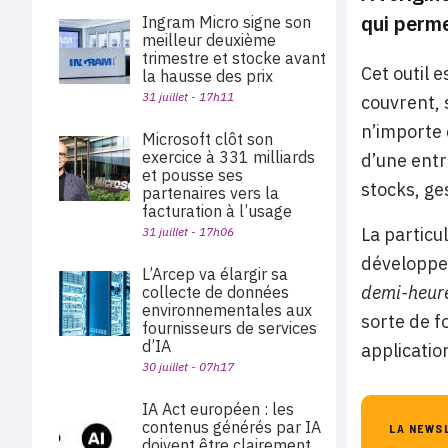
qui perme
Ingram Micro signe son
meilleur deuxième
trimestre et stocke avant
Cet outil 
la hausse des prix
31 juillet - 17h11
couvrent, 
n’importe 
Microsoft clôt son
exercice à 331 milliards
d’une entr
et pousse ses
stocks, ge
partenaires vers la
facturation à l’usage
La particu
31 juillet - 17h06
développe
L’Arcep va élargir sa
demi-heure
collecte de données
environnementales aux
sorte de f
fournisseurs de services
d’IA
applicatio
30 juillet - 07h17
IA Act européen : les
contenus générés par IA
LA NEWS
doivent être clairement