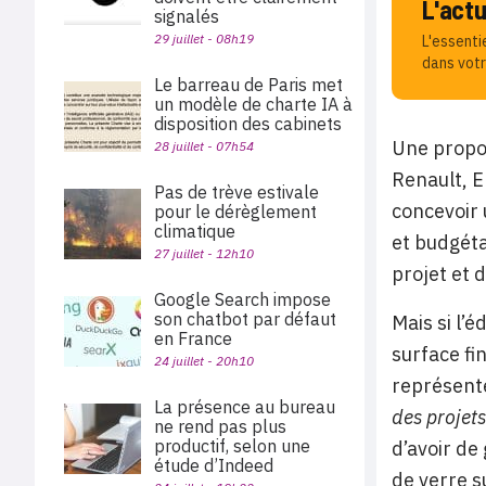
L'act
signalés
29 juillet - 08h19
L'essenti
dans votr
Le barreau de Paris met
un modèle de charte IA à
disposition des cabinets
Une propos
28 juillet - 07h54
Renault, E
Pas de trève estivale
concevoir 
pour le dérèglement
climatique
et budgéta
27 juillet - 12h10
projet et 
Google Search impose
son chatbot par défaut
Mais si l’
en France
surface fi
24 juillet - 20h10
représente
La présence au bureau
des projet
ne rend pas plus
productif, selon une
d’avoir de
étude d’Indeed
de verre s