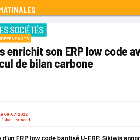
MATINALES
ES SOCIÉTÉS
INDÉPENDANTS
is enrichit son ERP low code a
cul de bilan carbone
le
08-07-2022
r
Johann Armand
ne d’un ERP low code baptisé U-ERP, Sikiwis anno