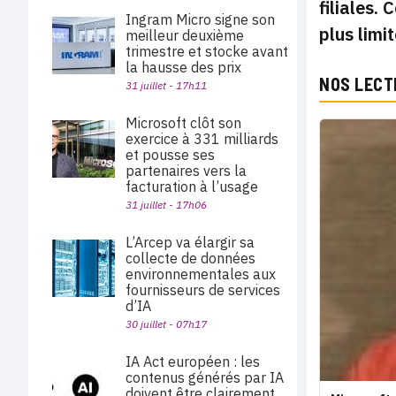
filiales.
Ingram Micro signe son
plus limi
meilleur deuxième
trimestre et stocke avant
la hausse des prix
NOS LECT
31 juillet - 17h11
Microsoft clôt son
exercice à 331 milliards
et pousse ses
partenaires vers la
facturation à l’usage
31 juillet - 17h06
L’Arcep va élargir sa
collecte de données
environnementales aux
fournisseurs de services
d’IA
30 juillet - 07h17
IA Act européen : les
contenus générés par IA
doivent être clairement