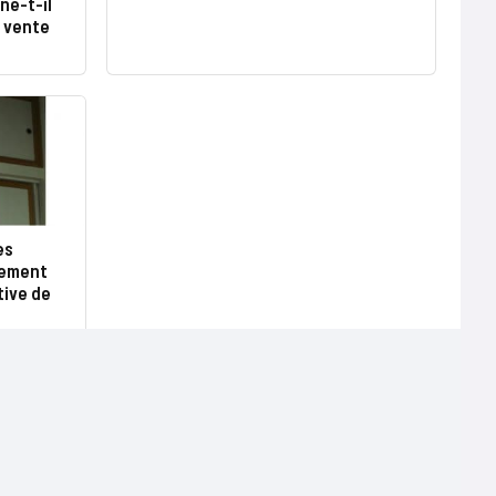
ne-t-il
a vente
es
mement
tive de