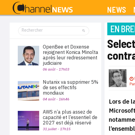
NEWS
EN BRE
Select
OpenBee et Doxense
contra
rejoignent Konica Minolta
après leur redressement
judiciaire
06 août - 17h03
Nutanix va supprimer 5%
Pa
de ses effectifs
mondiaux
04 août - 16h46
Lors de l
Microsoft
AWS n’a plus assez de
capacité et l’essentiel de
notamment
2027 est déjà réservé
l’ensembl
31 juillet - 17h15