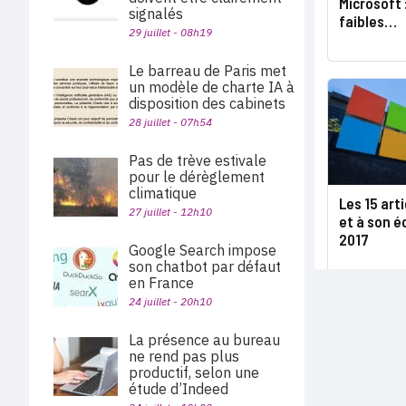
Microsoft 
signalés
faibles…
29 juillet - 08h19
Le barreau de Paris met
un modèle de charte IA à
disposition des cabinets
28 juillet - 07h54
Pas de trève estivale
pour le dérèglement
climatique
Les 15 art
27 juillet - 12h10
et à son é
2017
Google Search impose
son chatbot par défaut
en France
24 juillet - 20h10
La présence au bureau
ne rend pas plus
productif, selon une
étude d’Indeed