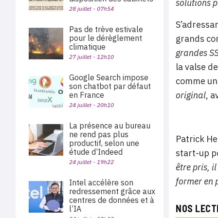
solutions p
28 juillet - 07h54
S’adressan
Pas de trève estivale
pour le dérèglement
grands com
climatique
grandes SS
27 juillet - 12h10
la valse d
Google Search impose
comme une 
son chatbot par défaut
original
, 
en France
24 juillet - 20h10
La présence au bureau
ne rend pas plus
Patrick He
productif, selon une
étude d’Indeed
start-up p
24 juillet - 19h22
être pris, 
former en 
Intel accélère son
redressement grâce aux
centres de données et à
NOS LECT
l’IA