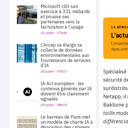
Microsoft clôt son
exercice à 331 milliards
et pousse ses
partenaires vers la
facturation à l’usage
LA NEWS
31 juillet - 17h06
L'act
L'essenti
L’Arcep va élargir sa
dans votr
collecte de données
environnementales aux
fournisseurs de services
d’IA
Spécialisé
30 juillet - 07h17
sécurité d
IA Act européen : les
surdistrib
contenus générés par IA
doivent être clairement
Netapp, il
signalés
Bakbone po
29 juillet - 08h19
taille mod
Le barreau de Paris met
différenci
un modèle de charte IA à
disposition des cabinets