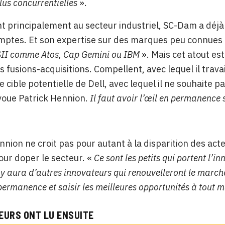
lus concurrentielles
».
t principalement au secteur industriel, SC-Dam a déjà
ptes. Et son expertise sur des marques peu connues l
II comme Atos, Cap Gemini ou IBM
». Mais cet atout es
es fusions-acquisitions. Compellent, avec lequel il trav
cible potentielle de Dell, avec lequel il ne souhaite pas
avoue Patrick Hennion.
Il faut avoir l’œil en permanence s
nnion ne croit pas pour autant à la disparition des acte
our doper le secteur. «
Ce sont les petits qui portent l’i
il y aura d’autres innovateurs qui renouvelleront le march
permanence et saisir les meilleures opportunités à tout
EURS ONT LU ENSUITE