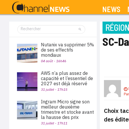
NEWS
RÉGIO
SC-Da
Nutanix va supprimer 5%
de ses effectifs
mondiaux
04 août - 16h46
AWS n’a plus assez de
capacité et l’essentiel de
2027 est déjà réservé
31 juillet - 17h15
Pa
Ingram Micro signe son
meilleur deuxième
Choix tac
trimestre et stocke avant
la hausse des prix
des édit
31 juillet - 17h11