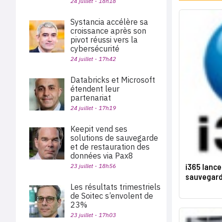
24 juillet - 18h18
Systancia accélère sa
croissance après son
pivot réussi vers la
cybersécurité
24 juillet - 17h42
Databricks et Microsoft
étendent leur
partenariat
24 juillet - 17h19
Keepit vend ses
solutions de sauvegarde
et de restauration des
données via Pax8
i365 lanc
23 juillet - 18h56
sauvegard
Les résultats trimestriels
de Soitec s’envolent de
23%
23 juillet - 17h03