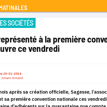
MATINALES
ES SOCIÉTÉS
représenté à la première conv
ouvre ce vendredi
le
20-11-2014
r
Johann Armand
mois après sa création officielle, Sagesse, l’as
nt sa première convention nationale ces vendred
aine d’adhérents sur la quarantaine que compte l’