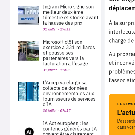
Ingram Micro signe son
déplacem
meilleur deuxième
trimestre et stocke avant
À la surpr
la hausse des prix
31 juillet - 17h11
interlocut
charge de l
Microsoft clôt son
exercice à 331 milliards
et pousse ses
Au program
partenaires vers la
et inconvé
facturation à l’usage
31 juillet - 17h06
problèmes 
l’associati
L’Arcep va élargir sa
collecte de données
environnementales aux
fournisseurs de services
d’IA
LA NEWS
L'act
30 juillet - 07h17
L'essenti
IA Act européen : les
dans votr
contenus générés par IA
doivent être clairement