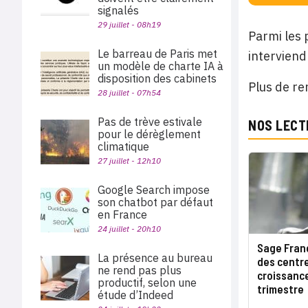
signalés
29 juillet - 08h19
Parmi les 
Le barreau de Paris met
interviend
un modèle de charte IA à
disposition des cabinets
Plus de re
28 juillet - 07h54
Pas de trève estivale
NOS LECT
pour le dérèglement
climatique
27 juillet - 12h10
Google Search impose
son chatbot par défaut
en France
24 juillet - 20h10
Sage Franc
La présence au bureau
des centr
ne rend pas plus
croissanc
productif, selon une
trimestre
étude d’Indeed