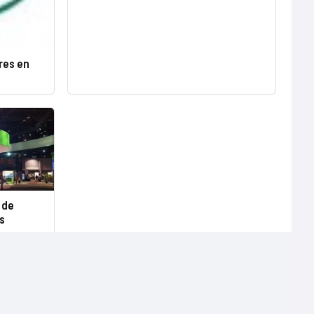
res en
r de
s