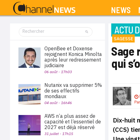
NEWS
ACTU D
SAGESSE
Sage 
OpenBee et Doxense
rejoignent Konica Minolta
qui s’
après leur redressement
judiciaire
06 août - 17h03
Nutanix va supprimer 5%
de ses effectifs
mondiaux
Pa
04 août - 16h46
AWS n’a plus assez de
Dix-huit 
capacité et l’essentiel de
2027 est déjà réservé
(CCS) tie
31 juillet - 17h15
Une vingt