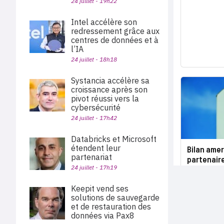
24 juillet - 19h22
Intel accélère son
redressement grâce aux
centres de données et à
l’IA
24 juillet - 18h18
Systancia accélère sa
croissance après son
pivot réussi vers la
cybersécurité
24 juillet - 17h42
Databricks et Microsoft
étendent leur
Bilan amer
partenariat
partenair
24 juillet - 17h19
Keepit vend ses
solutions de sauvegarde
et de restauration des
données via Pax8