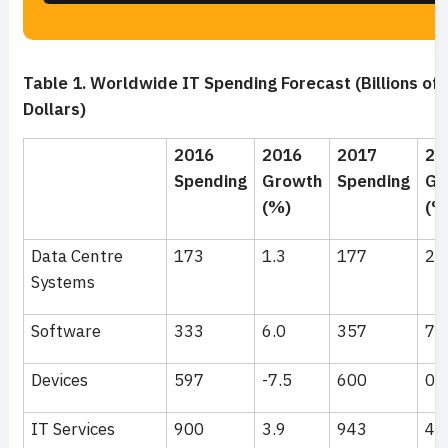
Table 1. Worldwide IT Spending Forecast (Billions of 
Dollars)
2016
2016
2017
20
Spending
Growth
Spending
Gr
(%)
(%
Data Centre
173
1.3
177
2.
Systems
Software
333
6.0
357
7.
Devices
597
-7.5
600
0.
IT Services
900
3.9
943
4.