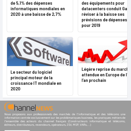
de 5,1% des dépenses
des équipements pour
informatiques mondiales en
datacenters conduit Gart
2020 à une baisse de 2,7%
réviser à la baisse ses
prévisions de dépenses I
pour 2019
Légère reprise du marché
Le secteur du logiciel
attendue en Europe de l’
principal moteur de la
l’an prochain
croissance IT mondiale en
2020
Nous proposons aux professionnels des marchés de l'informatique et des télécoms une
information centrée exclusivement sur les problématiques business, les pratiques métiers de
l'ensemble des acteurs du channel français (Constructeurs informatique et télécoms,
éditeurs, distributeurs, revendeurs, opérateurs, ISV, MSP, VARs,...)