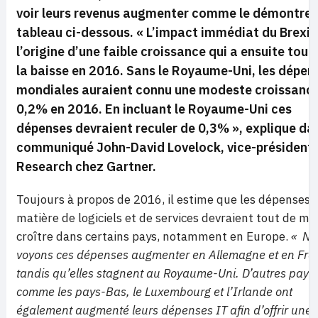
voir leurs revenus augmenter comme le démontre 
tableau ci-dessous.
« L’impact immédiat du Brexit
l’origine d’une faible croissance qui a ensuite tour
la baisse en 2016. Sans le Royaume-Uni, les dépen
mondiales auraient connu une modeste croissanc
0,2% en 2016. En incluant le Royaume-Uni ces
dépenses devraient reculer de 0,3% »,
explique da
communiqué John-David Lovelock, vice-président
Research chez Gartner.
Toujours à propos de 2016, il estime que les dépenses 
matière de logiciels et de services devraient tout de m
croître dans certains pays, notamment en Europe.
« No
voyons ces dépenses augmenter en Allemagne et en Fra
tandis qu’elles stagnent au Royaume-Uni. D’autres pays,
comme les pays-Bas, le Luxembourg et l’Irlande ont
également augmenté leurs dépenses IT afin d’offrir une