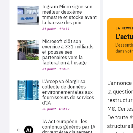
Ingram Micro signe son
meilleur deuxième
trimestre et stocke avant
la hausse des prix
LA NEWS
31 juillet - 17h11
L'act
Microsoft clôt son
L'essenti
exercice à 331 milliards
dans votr
et pousse ses
partenaires vers la
facturation à l’usage
31 juillet - 17h06
L’Arcep va élargir sa
L’annonce
collecte de données
la questio
environnementales aux
fournisseurs de services
restructur
d’IA
M€. Certes
30 juillet - 07h17
De toute év
IA Act européen : les
structurel
contenus générés par IA
doivent être clairement