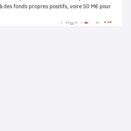
à des fonds propres positifs, voire 50 M€ pour
Page :
1
2