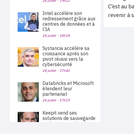
24 juillet - 19h22
C’est au b
Intel accélère son
revenir à 
redressement grâce aux
centres de données et à
l’IA
24 juillet - 18h18
Systancia accélère sa
croissance après son
pivot réussi vers la
cybersécurité
24 juillet - 17h42
Databricks et Microsoft
étendent leur
partenariat
24 juillet - 17h19
Keepit vend ses
solutions de sauvegarde
et de restauration des
données via Pax8