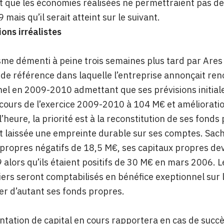
t que les économies réalisées ne permettraient pas de re
mais qu’il serait atteint sur le suivant.
ions irréalistes
me démenti à peine trois semaines plus tard par Ares 
e référence dans laquelle l’entreprise annonçait renon
el en 2009-2010 admettant que ses prévisions initiale
cours de l’exercice 2009-2010 à 104 M€ et amélioratio
l’heure, la priorité est à la reconstitution de ses fon
 laissée une empreinte durable sur ses comptes. Sacha
propres négatifs de 18,5 M€, ses capitaux propres dev
alors qu’ils étaient positifs de 30 M€ en mars 2006.
iers seront comptabilisés en bénéfice exeptionnel sur 
er d’autant ses fonds propres.
ntation de capital en cours rapportera en cas de succès