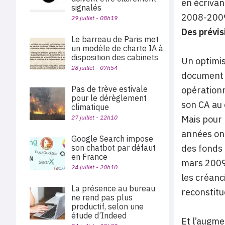
en écrivan
signalés
2008-2009 
29 juillet - 08h19
Des prévis
Le barreau de Paris met
un modèle de charte IA à
disposition des cabinets
Un optimis
28 juillet - 07h54
document d
Pas de trève estivale
opérationn
pour le dérèglement
son CA au 
climatique
27 juillet - 12h10
Mais pour 
années ont
Google Search impose
son chatbot par défaut
des fonds 
en France
mars 2009 
24 juillet - 20h10
les créanc
La présence au bureau
reconstitu
ne rend pas plus
productif, selon une
étude d’Indeed
Et l’augme