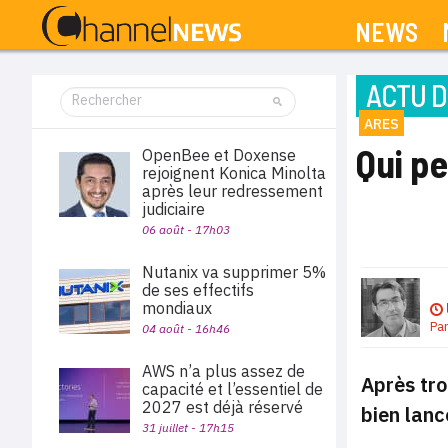
NEWS
ACTU D
ARES
Qui pe
OpenBee et Doxense
rejoignent Konica Minolta
après leur redressement
judiciaire
06 août - 17h03
Nutanix va supprimer 5%
de ses effectifs
mondiaux
Pa
04 août - 16h46
AWS n’a plus assez de
Après tro
capacité et l’essentiel de
2027 est déjà réservé
bien lanc
31 juillet - 17h15