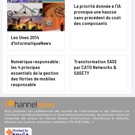
La priorité donnée à l’IA
provoque une hausse
sans précédent du coût
des composants
Les Unes 2014
d’InformatiqueNews
Numérique responsable :
Transformation SASE
les 4 principes
par CATO Networks &
essentiels de la gestion
SASETY
des flottes de mobiles
responsable
Nous proposons aux professionnels des marchés de l'informatique et des télécoms une
information centrée exclusivement sur les problématiques business, les pratiques métiers de
l'ensemble des acteurs du channel français (Constructeurs informatique et télécoms,
éditeurs, distributeurs, revendeurs, opérateurs, ISV, MSP, VARs,...)