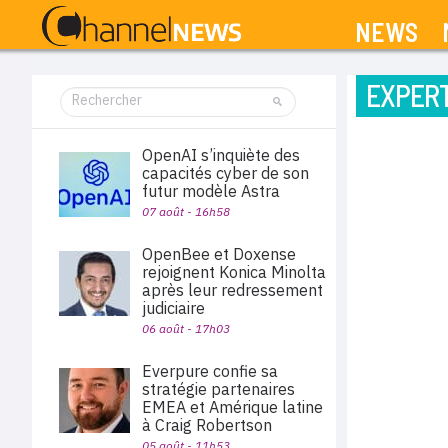
NEWS
EXPERT
OpenAI s’inquiète des
capacités cyber de son
futur modèle Astra
07 août - 16h58
OpenBee et Doxense
rejoignent Konica Minolta
après leur redressement
judiciaire
06 août - 17h03
Everpure confie sa
stratégie partenaires
EMEA et Amérique latine
à Craig Robertson
05 août - 11h53