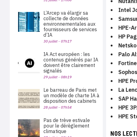
Nutani
Intel J
L’Arcep va élargir sa
Samsun
collecte de données
environnementales aux
HPE-Ar
fournisseurs de services
d’IA
HP Pag
30 juillet - 07h17
Netsko
Palo A
IA Act européen : les
contenus générés par IA
Fortine
doivent être clairement
signalés
Sophos
29 juillet - 08h19
HPE Pr
La Len
Le barreau de Paris met
un modèle de charte IA à
SAP Ha
disposition des cabinets
HPE 3P
28 juillet - 07h54
HPE St
Pas de trève estivale
pour le dérèglement
climatique
NOS LECT