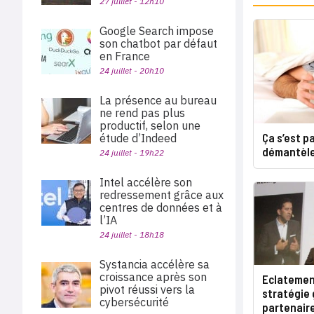
27 juillet - 12h10
Google Search impose
son chatbot par défaut
en France
24 juillet - 20h10
La présence au bureau
ne rend pas plus
productif, selon une
Ça s’est pa
étude d’Indeed
démantèl
24 juillet - 19h22
Intel accélère son
redressement grâce aux
centres de données et à
l’IA
24 juillet - 18h18
Systancia accélère sa
croissance après son
Eclatement
pivot réussi vers la
stratégie 
cybersécurité
partenair