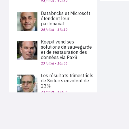
24 juillet - 17h42
Databricks et Microsoft
étendent leur
partenariat
24 juillet - 17h19
Keepit vend ses
solutions de sauvegarde
et de restauration des
données via Pax8
23 juillet - 18h56
Les résultats trimestriels
de Soitec s’envolent de
23%
23 juillet - 17h03
Le reconditionné prend
PLAN DU SITE
une place croissante
Actu des sociétés
dans l’activité d’Itancia
Agenda
Nous proposons aux professionnels des marchés de
23 juillet - 16h48
En bref
l'informatique et des télécoms une information centrée
exclusivement sur les problématiques business, les pratiques
Expertises
métiers de l'ensemble des acteurs du channel français