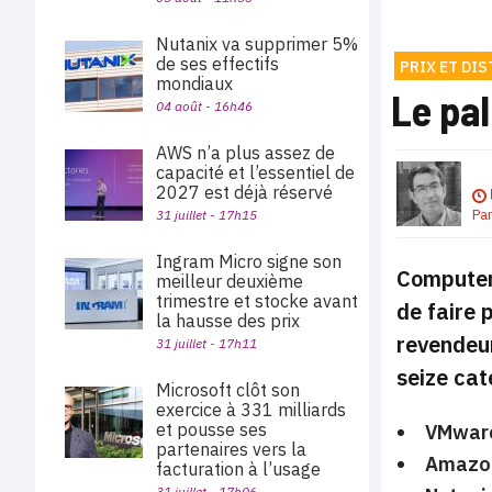
Nutanix va supprimer 5%
de ses effectifs
PRIX ET DI
mondiaux
Le pal
04 août - 16h46
AWS n’a plus assez de
capacité et l’essentiel de
2027 est déjà réservé
Pa
31 juillet - 17h15
Ingram Micro signe son
Computer 
meilleur deuxième
trimestre et stocke avant
de faire 
la hausse des prix
revendeur
31 juillet - 17h11
seize cat
Microsoft clôt son
exercice à 331 milliards
et pousse ses
VMware
partenaires vers la
Amazon
facturation à l’usage
31 juillet - 17h06