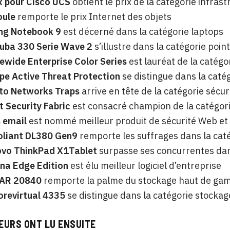
x
pour Cisco UCS
obtient le prix de la catégorie infra
oule
remporte le prix Internet des objets
g Notebook 9
est décerné dans la catégorie laptops
uba 330 Serie Wave 2
s’illustre dans la catégorie poin
ewide Enterprise Color Series
est lauréat de la catég
pe Active Threat Protection
se distingue dans la catég
lto Networks Traps
arrive en tête de la catégorie sécu
t Security Fabric
est consacré champion de la catégori
 email
est nommé meilleur produit de sécurité Web et
oliant DL380 Gen9
remporte les suffrages dans la caté
ovo ThinkPad X1Tablet
surpasse ses concurrentes dan
na Edge Edition
est élu meilleur logiciel d’entreprise
AR 20840
remporte la palme du stockage haut de g
orevirtual 4335
se distingue dans la catégorie stockag
EURS ONT LU ENSUITE