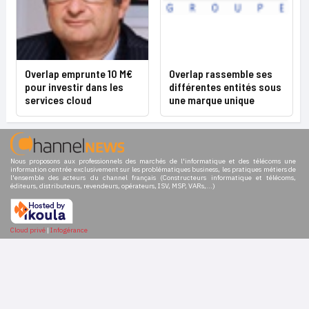
Overlap emprunte 10 M€
Overlap rassemble ses
pour investir dans les
différentes entités sous
services cloud
une marque unique
Nous proposons aux professionnels des marchés de l'informatique et des télécoms une
information centrée exclusivement sur les problématiques business, les pratiques métiers de
l'ensemble des acteurs du channel français (Constructeurs informatique et télécoms,
éditeurs, distributeurs, revendeurs, opérateurs, ISV, MSP, VARs,...)
Cloud privé
|
Infogérance