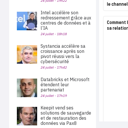
24 juillet - 19h22
le channel
Intel accélère son
redressement grâce aux
Comment l
centres de données et à
sa relation
l’IA
24 juillet - 18h18
Systancia accélère sa
croissance après son
pivot réussi vers la
cybersécurité
24 juillet - 17h42
Databricks et Microsoft
étendent leur
partenariat
24 juillet - 17h19
Keepit vend ses
solutions de sauvegarde
et de restauration des
données via Pax8