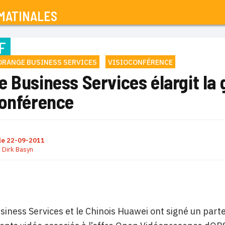
MATINALES
F
ORANGE BUSINESS SERVICES
VISIOCONFÉRENCE
 Business Services élargit la
conférence
le
22-09-2011
r
Dirk Basyn
iness Services et le Chinois Huawei ont signé un part