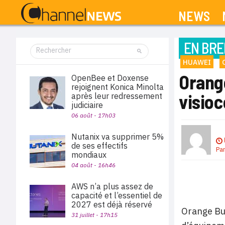
NEWS
EN BRE
HUAWEI
Orange
OpenBee et Doxense
rejoignent Konica Minolta
visio
après leur redressement
judiciaire
06 août - 17h03
Nutanix va supprimer 5%
de ses effectifs
Pa
mondiaux
04 août - 16h46
AWS n’a plus assez de
capacité et l’essentiel de
2027 est déjà réservé
Orange Bus
31 juillet - 17h15