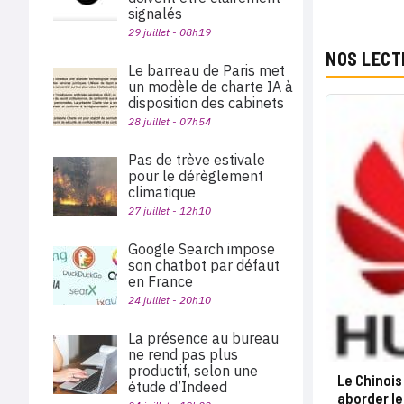
signalés
29 juillet - 08h19
NOS LECT
Le barreau de Paris met
un modèle de charte IA à
disposition des cabinets
28 juillet - 07h54
Pas de trève estivale
pour le dérèglement
climatique
27 juillet - 12h10
Google Search impose
son chatbot par défaut
en France
24 juillet - 20h10
La présence au bureau
ne rend pas plus
productif, selon une
Le Chinois
étude d’Indeed
aborder le