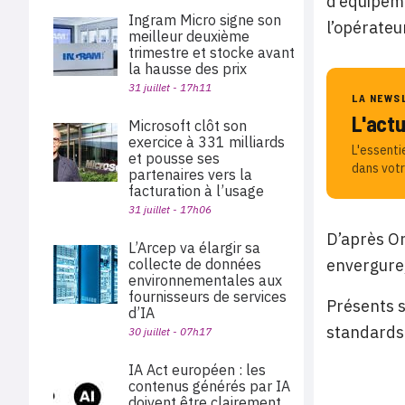
d’équipeme
Ingram Micro signe son
l’opérateur
meilleur deuxième
trimestre et stocke avant
la hausse des prix
31 juillet - 17h11
LA NEWS
L'act
Microsoft clôt son
exercice à 331 milliards
L'essenti
et pousse ses
dans votr
partenaires vers la
facturation à l’usage
31 juillet - 17h06
D’après Or
L’Arcep va élargir sa
collecte de données
envergure,
environnementales aux
fournisseurs de services
Présents s
d’IA
standards 
30 juillet - 07h17
IA Act européen : les
contenus générés par IA
doivent être clairement