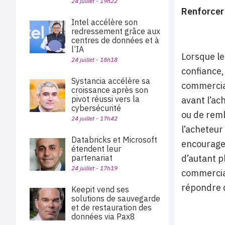
24 juillet - 19h22
Renforcer 
Intel accélère son
redressement grâce aux
centres de données et à
l’IA
Lorsque le
24 juillet - 18h18
confiance, 
Systancia accélère sa
commercial
croissance après son
pivot réussi vers la
avant l’ac
cybersécurité
ou de remb
24 juillet - 17h42
l’acheteur
Databricks et Microsoft
encourage 
étendent leur
partenariat
d’autant p
24 juillet - 17h19
commerciau
répondre 
Keepit vend ses
solutions de sauvegarde
et de restauration des
données via Pax8