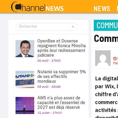
NEWS
COMMUN
Commen
OpenBee et Doxense
rejoignent Konica Minolta
après leur redressement
judiciaire
06 août - 17h03
Pa
Nutanix va supprimer 5%
de ses effectifs
La digita
mondiaux
par Wix, 
04 août - 16h46
chiffre d
AWS n’a plus assez de
commerce 
capacité et l’essentiel de
2027 est déjà réservé
activités
31 juillet - 17h15
disponibi