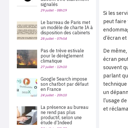
signalés
29 juillet - 08h19
Si les ser
peut faire 
Le barreau de Paris met
un modèle de charte IA à
endommagé,
disposition des cabinets
d’écran e
28 juillet - 07h54
De même, e
Pas de trève estivale
pour le dérèglement
écran peut
climatique
souvent qu
27 juillet - 12h10
parlant qu
Google Search impose
technique e
son chatbot par défaut
en France
un dépanna
24 juillet - 20h10
l’usage de
La présence au bureau
et réclama
ne rend pas plus
productif, selon une
étude d’Indeed