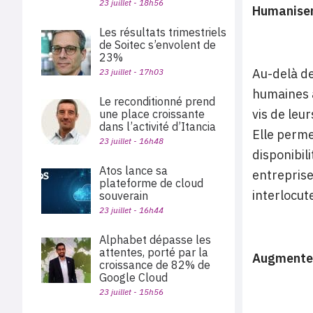
23 juillet - 18h56
Humaniser 
Les résultats trimestriels
de Soitec s’envolent de
23%
Au-delà de
23 juillet - 17h03
humaines a
Le reconditionné prend
vis de leu
une place croissante
dans l’activité d’Itancia
Elle permet
23 juillet - 16h48
disponibil
Atos lance sa
entreprise
plateforme de cloud
interlocut
souverain
23 juillet - 16h44
Alphabet dépasse les
attentes, porté par la
Augmenter
croissance de 82% de
Google Cloud
23 juillet - 15h56