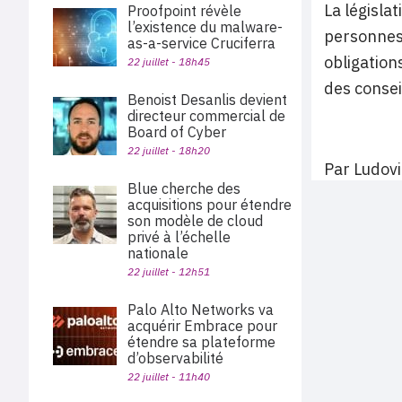
La législa
Proofpoint révèle
l’existence du malware-
personnes 
as-a-service Cruciferra
obligation
22 juillet - 18h45
des consei
Benoist Desanlis devient
directeur commercial de
Board of Cyber
22 juillet - 18h20
Par Ludovi
Blue cherche des
acquisitions pour étendre
son modèle de cloud
privé à l’échelle
nationale
22 juillet - 12h51
Palo Alto Networks va
acquérir Embrace pour
étendre sa plateforme
d’observabilité
22 juillet - 11h40