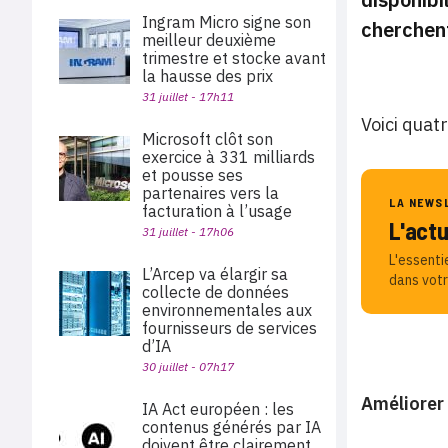
Ingram Micro signe son
cherchent
meilleur deuxième
trimestre et stocke avant
la hausse des prix
31 juillet - 17h11
Voici quatr
Microsoft clôt son
exercice à 331 milliards
et pousse ses
partenaires vers la
LA NEWS
facturation à l’usage
L'act
31 juillet - 17h06
L'essenti
L’Arcep va élargir sa
dans votr
collecte de données
environnementales aux
fournisseurs de services
d’IA
30 juillet - 07h17
Améliorer 
IA Act européen : les
contenus générés par IA
doivent être clairement