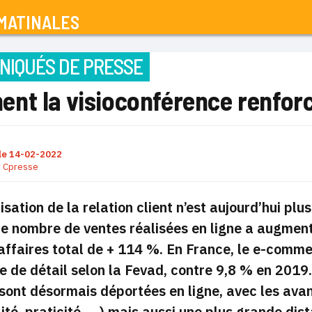
MATINALES
IQUÉS DE PRESSE
t la visioconférence renforce
le
14-02-2022
r
Cpresse
lisation de la relation client n’est aujourd’hui pl
le nombre de ventes réalisées en ligne a augmen
’affaires total de + 114 %. En France, le e-comm
de détail selon la Fevad, contre 9,8 % en 2019. 
 sont désormais déportées en ligne, avec les avan
lité, praticité, …) mais aussi une plus grande dis