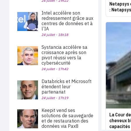
24 juillet - 19h22
Netapsys 
: Netapsy
Intel accélère son
redressement grâce aux
centres de données et à
l’IA
24 juillet - 18h18
Systancia accélère sa
croissance après son
pivot réussi vers la
cybersécurité
24 juillet - 17h42
Databricks et Microsoft
étendent leur
partenariat
24 juillet - 17h19
Keepit vend ses
La Cour de
solutions de sauvegarde
cheveux bl
et de restauration des
données via Pax8
capacités