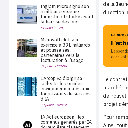
de la Jeu
Ingram Micro signe son
meilleur deuxième
direction 
trimestre et stocke avant
la hausse des prix
31 juillet - 17h11
LA NEWS
Microsoft clôt son
L'act
exercice à 331 milliards
et pousse ses
L'essenti
partenaires vers la
dans votr
facturation à l’usage
31 juillet - 17h06
L’Arcep va élargir sa
Le contrat
collecte de données
marché de 
environnementales aux
fournisseurs de services
de nouvell
d’IA
projet dém
30 juillet - 07h17
Pour rempo
IA Act européen : les
contenus générés par IA
Ainsi, tou
doivent être clairement