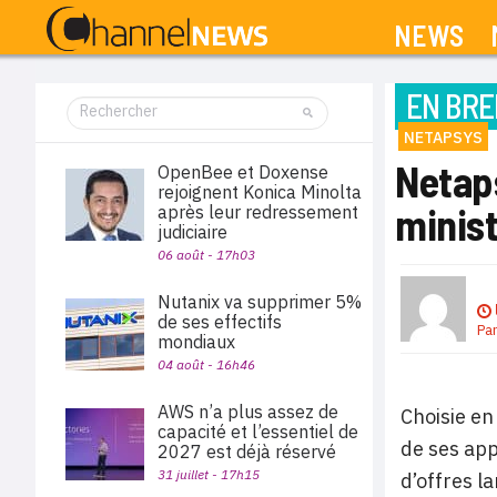
NEWS
EN BRE
NETAPSYS
Netaps
OpenBee et Doxense
rejoignent Konica Minolta
minis
après leur redressement
judiciaire
06 août - 17h03
Nutanix va supprimer 5%
de ses effectifs
Pa
mondiaux
04 août - 16h46
AWS n’a plus assez de
Choisie en
capacité et l’essentiel de
de ses app
2027 est déjà réservé
31 juillet - 17h15
d’offres la