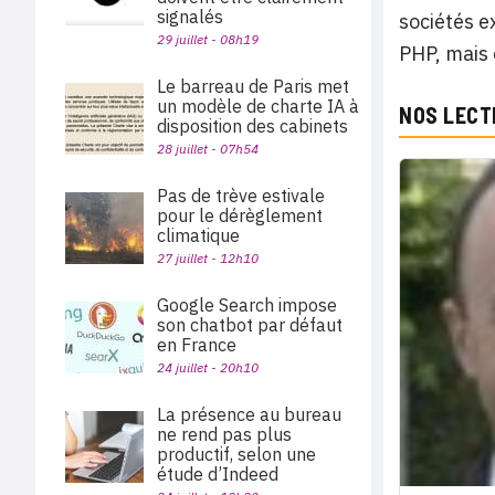
signalés
sociétés e
29 juillet - 08h19
PHP, mais 
Le barreau de Paris met
un modèle de charte IA à
NOS LECT
disposition des cabinets
28 juillet - 07h54
Pas de trève estivale
pour le dérèglement
climatique
27 juillet - 12h10
Google Search impose
son chatbot par défaut
en France
24 juillet - 20h10
La présence au bureau
ne rend pas plus
productif, selon une
étude d’Indeed