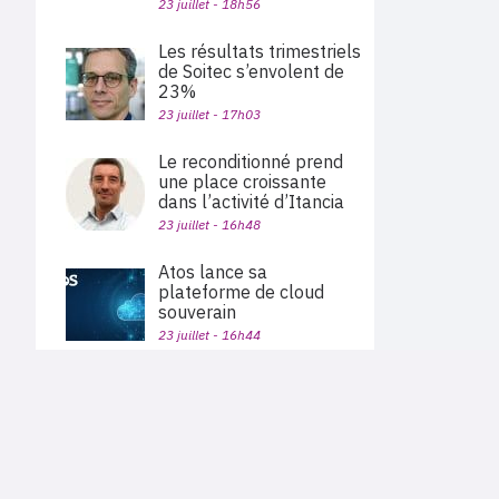
23 juillet - 18h56
Les résultats trimestriels
de Soitec s’envolent de
23%
23 juillet - 17h03
Le reconditionné prend
une place croissante
dans l’activité d’Itancia
23 juillet - 16h48
Atos lance sa
plateforme de cloud
souverain
23 juillet - 16h44
Alphabet dépasse les
PLAN DU SITE
attentes, porté par la
croissance de 82% de
Actu des sociétés
Google Cloud
Agenda
Nous proposons aux professionnels des marchés de
En bref
l'informatique et des télécoms une information centrée
23 juillet - 15h56
exclusivement sur les problématiques business, les pratiques
Expertises
métiers de l'ensemble des acteurs du channel français
Interviews