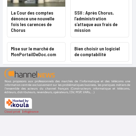
La Cour des comptes
SSII : Après Chorus,
dénonce une nouvelle
l’administration
fois les carences de
s’attaque aux frais de
Chorus
mission
Mise sur le marché de
Bien choisir un logiciel
MonPortailDeDoc.com
de comptabilité
Nous proposons aux professionnels des marchés de l'informatique et des télécoms une
information centrée exclusivement sur les problématiques business, les pratiques métiers de
l'ensemble des acteurs du channel français (Constructeurs informatique et télécoms,
éditeurs, distributeurs, revendeurs, opérateurs, ISV, MSP, VARs,...)
Cloud privé
|
Infogérance