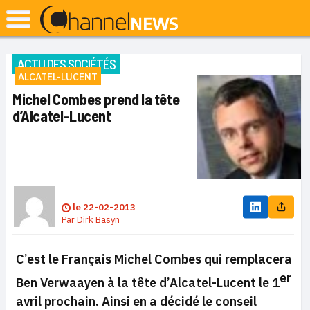
ACTU DES SOCIÉTÉS
ALCATEL-LUCENT
Michel Combes prend la tête
d’Alcatel-Lucent
le
22-02-2013
Par
Dirk Basyn
C’est le Français Michel Combes qui remplacera
er
Ben Verwaayen à la tête d’Alcatel-Lucent le 1
avril prochain. Ainsi en a décidé le conseil