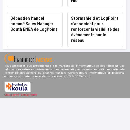
Miel
Sébastien Mancel
Stormshield et LogPoint
nommé Sales Manager
s’associent pour
South EMEA de LogPoint
renforcer la visibilité des
événements sur le
réseau
Nous proposons aux professionnels des marchés de l'informatique et des télécoms une
information centrée exclusivement sur les problématiques business, les pratiques métiers de
l'ensemble des acteurs du channel français (Constructeurs informatique et télécoms,
éditeurs, distributeurs, revendeurs, opérateurs, ISV, MSP, VARs,...)
Cloud privé
|
Infogérance