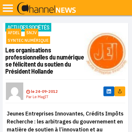
ACTU DES SOCIÉTÉS
AFDEL
SNJV
SYNTEC NUMÉRIQUE
Les organisations
professionnelles du numérique
se félicitent du soutien du
Président Hollande
le
24-09-2012
Par
Le MagIT
Jeunes Entreprises Innovantes, Crédits Impôts
Recherche : les arbitrages
du gouvernement en
matière de soutien à l’innovation et au