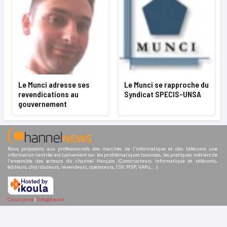
Le Munci adresse ses
Le Munci se rapproche du
revendications au
Syndicat SPECIS-UNSA
gouvernement
Nous proposons aux professionnels des marchés de l'informatique et des télécoms une
information centrée exclusivement sur les problématiques business, les pratiques métiers de
l'ensemble des acteurs du channel français (Constructeurs informatique et télécoms,
éditeurs, distributeurs, revendeurs, opérateurs, ISV, MSP, VARs,...)
Cloud privé
|
Infogérance