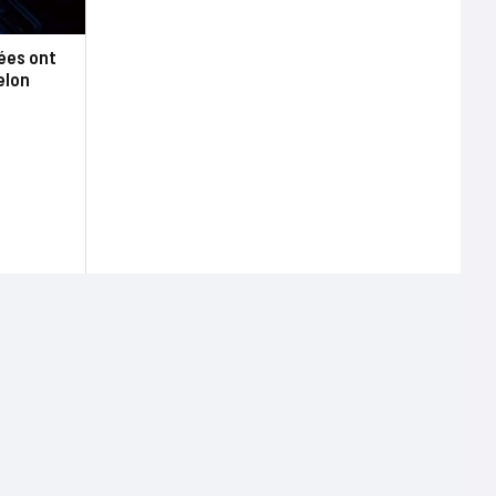
ées ont
elon