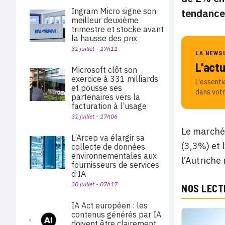
Ingram Micro signe son
tendance 
meilleur deuxième
trimestre et stocke avant
la hausse des prix
31 juillet - 17h11
LA NEWS
L'act
Microsoft clôt son
exercice à 331 milliards
L'essenti
et pousse ses
dans votr
partenaires vers la
facturation à l’usage
31 juillet - 17h06
Le marché 
L’Arcep va élargir sa
(3,3%) et 
collecte de données
environnementales aux
l’Autriche
fournisseurs de services
d’IA
30 juillet - 07h17
NOS LECT
IA Act européen : les
contenus générés par IA
doivent être clairement