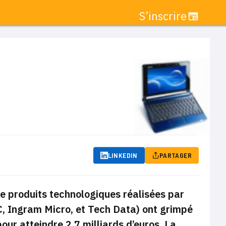
S’inscrire
LINKEDIN
PARTAGER
 de produits technologiques réalisées par
C, Ingram Micro, et Tech Data)
ont grimpé
pour atteindre 2,7 milliards d’euros. La