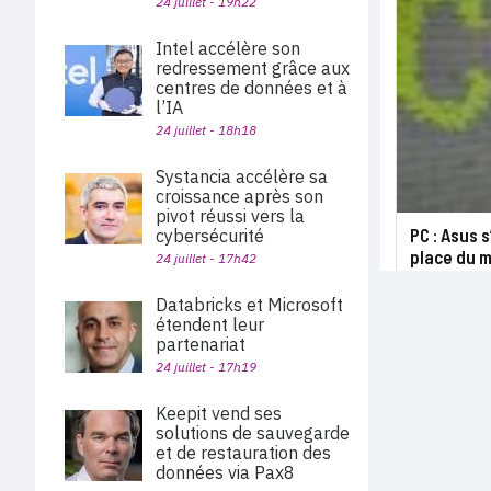
24 juillet - 19h22
Intel accélère son
redressement grâce aux
centres de données et à
l’IA
24 juillet - 18h18
Systancia accélère sa
croissance après son
pivot réussi vers la
PC : Asus 
cybersécurité
place du m
24 juillet - 17h42
Databricks et Microsoft
étendent leur
partenariat
24 juillet - 17h19
Keepit vend ses
solutions de sauvegarde
et de restauration des
données via Pax8