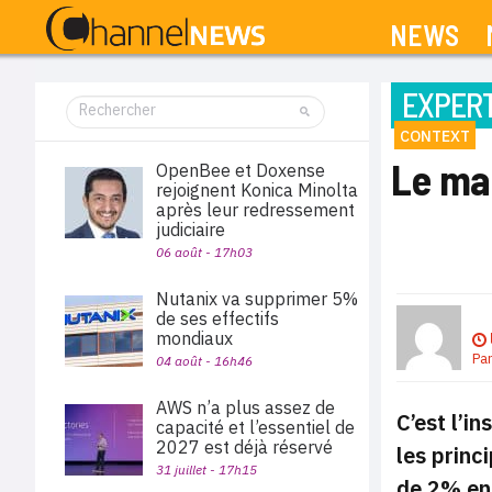
NEWS
EXPERT
CONTEXT
Le ma
OpenBee et Doxense
rejoignent Konica Minolta
après leur redressement
judiciaire
06 août - 17h03
Nutanix va supprimer 5%
de ses effectifs
mondiaux
Pa
04 août - 16h46
AWS n’a plus assez de
C’est l’i
capacité et l’essentiel de
2027 est déjà réservé
les princ
31 juillet - 17h15
de 2% en