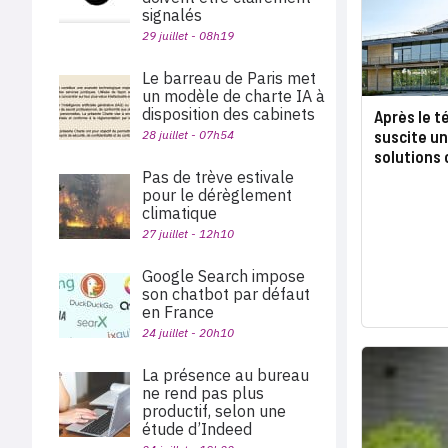
signalés
29 juillet - 08h19
Le barreau de Paris met
un modèle de charte IA à
disposition des cabinets
Après le té
suscite u
28 juillet - 07h54
solutions 
Pas de trève estivale
pour le dérèglement
climatique
27 juillet - 12h10
Google Search impose
son chatbot par défaut
en France
24 juillet - 20h10
La présence au bureau
ne rend pas plus
productif, selon une
étude d’Indeed