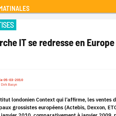
MATINALES
ISES
rche IT se redresse en Europe
le
05-03-2010
r
Dirk Basyn
nstitut londonien Context qui l’affirme, les ventes
ipaux grossistes européens (Actebis, Dexxon, ET
 janvier 2010, comparativement à
janvier 2009, 