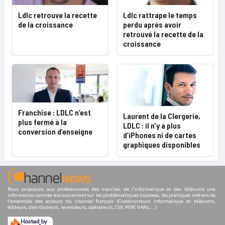
Ldlc retrouve la recette
Ldlc rattrape le temps
de la croissance
perdu après avoir
retrouvé la recette de la
croissance
Franchise : LDLC n’est
Laurent de la Clergerie,
plus fermé à la
LDLC : il n’y a plus
conversion d’enseigne
d’iPhones ni de cartes
graphiques disponibles
Nous proposons aux professionnels des marchés de l'informatique et des télécoms une
information centrée exclusivement sur les problématiques business, les pratiques métiers de
l'ensemble des acteurs du channel français (Constructeurs informatique et télécoms,
éditeurs, distributeurs, revendeurs, opérateurs, ISV, MSP, VARs,...)