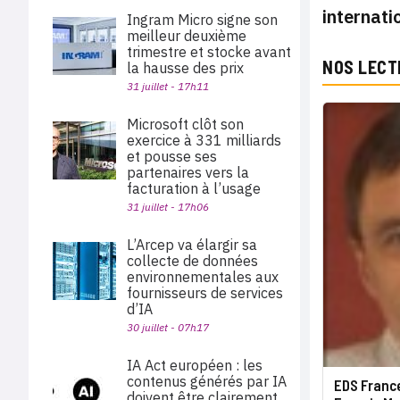
internati
Ingram Micro signe son
meilleur deuxième
trimestre et stocke avant
NOS LECT
la hausse des prix
31 juillet - 17h11
Microsoft clôt son
exercice à 331 milliards
et pousse ses
partenaires vers la
facturation à l’usage
31 juillet - 17h06
L’Arcep va élargir sa
collecte de données
environnementales aux
fournisseurs de services
d’IA
30 juillet - 07h17
IA Act européen : les
contenus générés par IA
EDS France
doivent être clairement