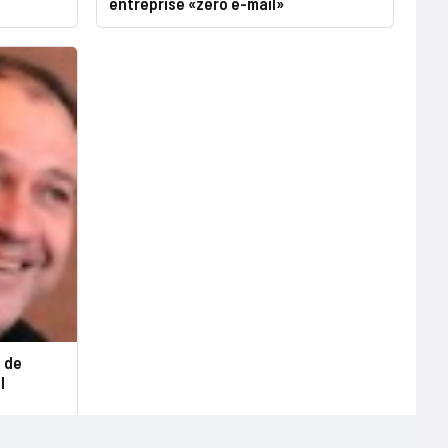
entreprise «zéro e-mail»
e de
l