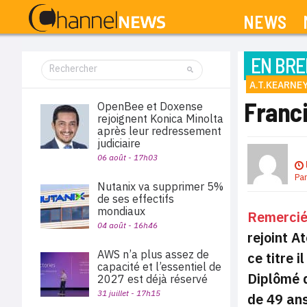
NEWS
EN BRE
A.T.KEARNE
Franci
OpenBee et Doxense
rejoignent Konica Minolta
après leur redressement
judiciaire
06 août - 17h03
Pa
Nutanix va supprimer 5%
de ses effectifs
mondiaux
Remercié
04 août - 16h46
rejoint A
AWS n’a plus assez de
ce titre 
capacité et l’essentiel de
Diplômé d
2027 est déjà réservé
31 juillet - 17h15
de 49 ans