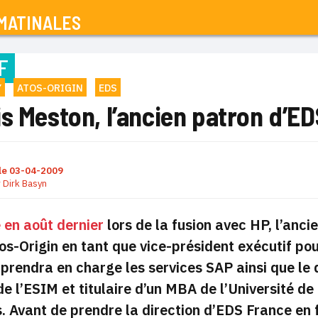
MATINALES
F
Y
ATOS-ORIGIN
EDS
s Meston, l’ancien patron d’E
le
03-04-2009
r
Dirk Basyn
 en août dernier
lors de la fusion avec HP, l’anc
tos-Origin en tant que vice-président exécutif pou
il prendra en charge les services SAP ainsi que l
e l’ESIM et titulaire d’un MBA de l’Université d
. Avant de prendre la direction d’EDS France en f