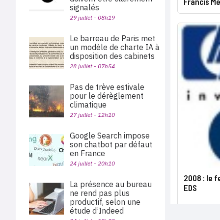
Francis M
signalés
29 juillet - 08h19
Le barreau de Paris met
un modèle de charte IA à
disposition des cabinets
28 juillet - 07h54
Pas de trève estivale
pour le dérèglement
climatique
27 juillet - 12h10
Google Search impose
son chatbot par défaut
en France
24 juillet - 20h10
2008 : le f
La présence au bureau
EDS
ne rend pas plus
productif, selon une
étude d’Indeed