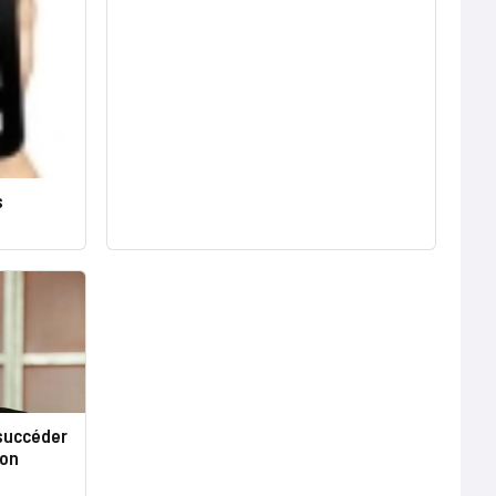
s
 succéder
zon