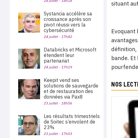
24 juillet - 18h18
situant au
Systancia accélère sa
croissance après son
pivot réussi vers la
cybersécurité
Evoquant l
24 juillet - 17h42
avantages 
définition
Databricks et Microsoft
étendent leur
bande. Et 
partenariat
pourfende
24 juillet - 17h19
Keepit vend ses
NOS LECT
solutions de sauvegarde
et de restauration des
données via Pax8
23 juillet - 18h56
Les résultats trimestriels
de Soitec s’envolent de
23%
23 juillet - 17h03