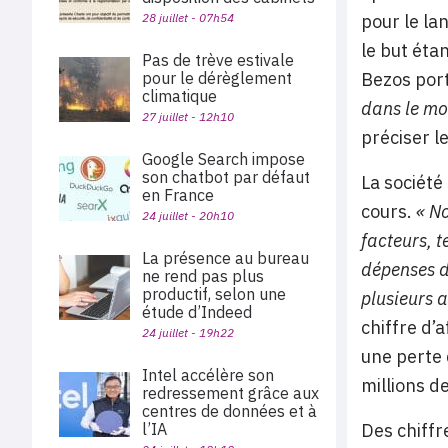
28 juillet - 07h54
pour le la
le but éta
Pas de trève estivale
pour le dérèglement
Bezos port
climatique
dans le mo
27 juillet - 12h10
préciser l
Google Search impose
son chatbot par défaut
La société
en France
cours.
« No
24 juillet - 20h10
facteurs, t
La présence au bureau
dépenses d
ne rend pas plus
productif, selon une
plusieurs a
étude d’Indeed
chiffre d’
24 juillet - 19h22
une perte 
Intel accélère son
millions d
redressement grâce aux
centres de données et à
l’IA
Des chiffr