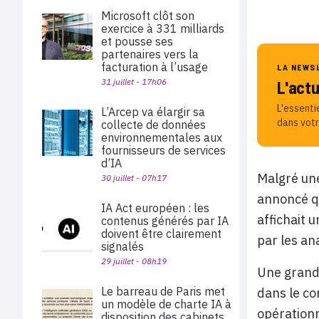
Microsoft clôt son
exercice à 331 milliards
et pousse ses
partenaires vers la
facturation à l’usage
LA NEWS
31 juillet - 17h06
L'act
L'essenti
L’Arcep va élargir sa
dans votr
collecte de données
environnementales aux
fournisseurs de services
d’IA
Malgré une
30 juillet - 07h17
annoncé qu
IA Act européen : les
affichait 
contenus générés par IA
doivent être clairement
par les an
signalés
29 juillet - 08h19
Une grande
Le barreau de Paris met
dans le co
un modèle de charte IA à
opérationn
disposition des cabinets