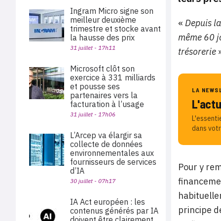
Ingram Micro signe son
meilleur deuxième
«
Depuis la
trimestre et stocke avant
même 60 jou
la hausse des prix
31 juillet - 17h11
trésorerie
»
Microsoft clôt son
exercice à 331 milliards
et pousse ses
LA NEWS
partenaires vers la
L'act
facturation à l’usage
31 juillet - 17h06
L'essenti
dans votr
L’Arcep va élargir sa
collecte de données
environnementales aux
fournisseurs de services
Pour y rem
d’IA
financemen
30 juillet - 07h17
habituelle
IA Act européen : les
principe d
contenus générés par IA
doivent être clairement