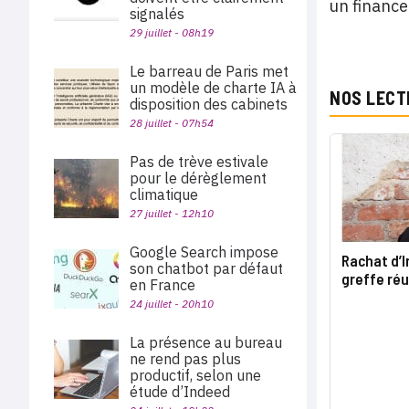
un finance
signalés
29 juillet - 08h19
Le barreau de Paris met
un modèle de charte IA à
NOS LECT
disposition des cabinets
28 juillet - 07h54
Pas de trève estivale
pour le dérèglement
climatique
27 juillet - 12h10
Google Search impose
Rachat d’I
son chatbot par défaut
greffe réu
en France
24 juillet - 20h10
La présence au bureau
ne rend pas plus
productif, selon une
étude d’Indeed