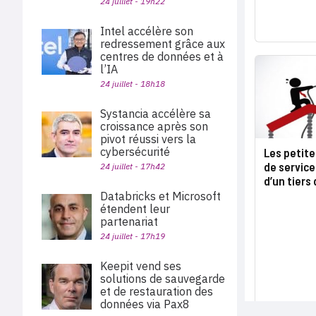
24 juillet - 19h22
Intel accélère son
redressement grâce aux
centres de données et à
l’IA
24 juillet - 18h18
Systancia accélère sa
croissance après son
pivot réussi vers la
cybersécurité
Les petit
de servic
24 juillet - 17h42
d’un tiers 
Databricks et Microsoft
étendent leur
partenariat
24 juillet - 17h19
Keepit vend ses
solutions de sauvegarde
et de restauration des
données via Pax8