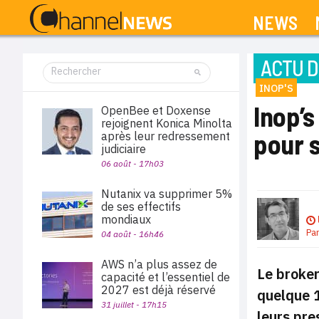
NEWS
ACTU D
INOP'S
Inop’s
OpenBee et Doxense
rejoignent Konica Minolta
pour 
après leur redressement
judiciaire
06 août - 17h03
Nutanix va supprimer 5%
de ses effectifs
mondiaux
Pa
04 août - 16h46
AWS n’a plus assez de
Le broker
capacité et l’essentiel de
2027 est déjà réservé
quelque 1
31 juillet - 17h15
leurs pre