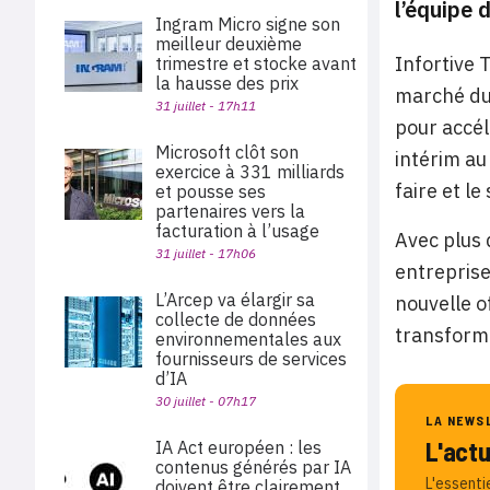
l’équipe 
Ingram Micro signe son
meilleur deuxième
Infortive 
trimestre et stocke avant
la hausse des prix
marché du 
31 juillet - 17h11
pour accél
Microsoft clôt son
intérim au
exercice à 331 milliards
faire et l
et pousse ses
partenaires vers la
facturation à l’usage
Avec plus 
31 juillet - 17h06
entreprise
L’Arcep va élargir sa
nouvelle o
collecte de données
transforma
environnementales aux
fournisseurs de services
d’IA
30 juillet - 07h17
LA NEWS
L'act
IA Act européen : les
contenus générés par IA
L'essenti
doivent être clairement