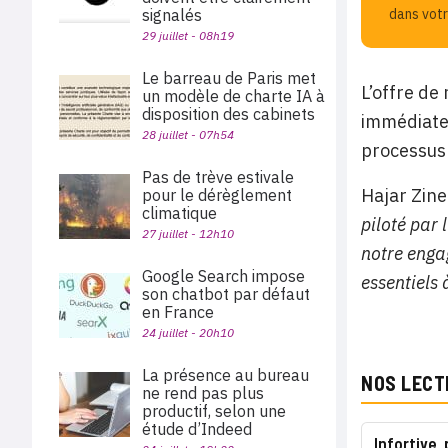
signalés
dans votr
29 juillet - 08h19
Le barreau de Paris met
L’offre de
un modèle de charte IA à
disposition des cabinets
immédiate
28 juillet - 07h54
processus 
Pas de trève estivale
Hajar Zine
pour le dérèglement
climatique
piloté par 
27 juillet - 12h10
notre engag
Google Search impose
essentiels
son chatbot par défaut
en France
24 juillet - 20h10
La présence au bureau
NOS LECT
ne rend pas plus
productif, selon une
étude d’Indeed
Infortive