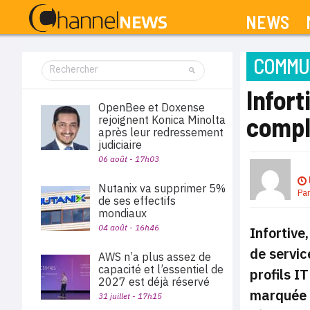
NEWS
COMMUN
Infort
OpenBee et Doxense
compl
rejoignent Konica Minolta
après leur redressement
judiciaire
06 août - 17h03
Nutanix va supprimer 5%
Pa
de ses effectifs
mondiaux
04 août - 16h46
Infortive
de servic
AWS n’a plus assez de
capacité et l’essentiel de
profils I
2027 est déjà réservé
marquée p
31 juillet - 17h15