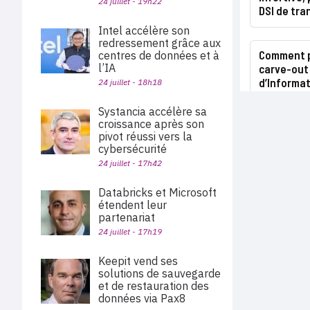
24 juillet - 19h22
DSI de tra
Intel accélère son
redressement grâce aux
Comment p
centres de données et à
l’IA
carve-out
d’Informat
24 juillet - 18h18
Systancia accélère sa
croissance après son
pivot réussi vers la
cybersécurité
24 juillet - 17h42
Databricks et Microsoft
étendent leur
partenariat
24 juillet - 17h19
Keepit vend ses
solutions de sauvegarde
et de restauration des
données via Pax8