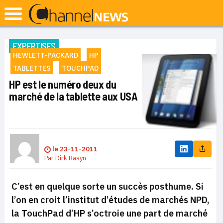
EXPERTISES
HEWLETT-PACKARD
HP
TABLETTES
TOUCHPAD
HP est le numéro deux du
marché de la tablette aux USA
le
23-11-2011
Par
Dirk Basyn
C’est en quelque sorte un succès posthume. Si
l’on en croit l’institut d’études de marchés NPD,
la TouchPad d’HP s’octroie une part de marché