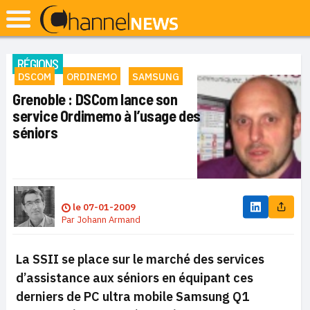
RÉGIONS
DSCOM
ORDINEMO
SAMSUNG
Grenoble : DSCom lance son
service Ordimemo à l’usage des
séniors
le
07-01-2009
Par
Johann Armand
La SSII se place sur le marché des services
d’assistance aux séniors en équipant ces
derniers de PC ultra mobile Samsung Q1