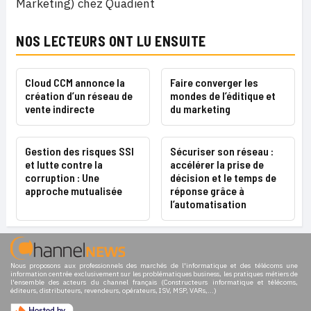
Marketing) chez Quadient
NOS LECTEURS ONT LU ENSUITE
Cloud CCM annonce la
Faire converger les
création d’un réseau de
mondes de l’éditique et
vente indirecte
du marketing
Gestion des risques SSI
Sécuriser son réseau :
et lutte contre la
accélérer la prise de
corruption : Une
décision et le temps de
approche mutualisée
réponse grâce à
l’automatisation
Nous proposons aux professionnels des marchés de l'informatique et des télécoms une
information centrée exclusivement sur les problématiques business, les pratiques métiers de
l'ensemble des acteurs du channel français (Constructeurs informatique et télécoms,
éditeurs, distributeurs, revendeurs, opérateurs, ISV, MSP, VARs,...)