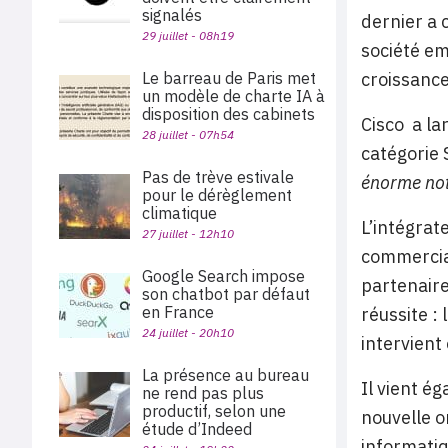
signalés
dernier a 
29 juillet - 08h19
société em
Le barreau de Paris met
croissanc
un modèle de charte IA à
disposition des cabinets
Cisco a la
28 juillet - 07h54
catégorie 
Pas de trève estivale
énorme not
pour le dérèglement
climatique
L’intégrat
27 juillet - 12h10
commercial
Google Search impose
partenaire
son chatbot par défaut
en France
réussite :
24 juillet - 20h10
intervient
La présence au bureau
Il vient é
ne rend pas plus
productif, selon une
nouvelle o
étude d’Indeed
informatiq