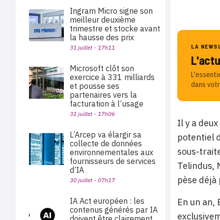
Ingram Micro signe son
meilleur deuxième
trimestre et stocke avant
la hausse des prix
LA NEWS
31 juillet - 17h11
L'act
Microsoft clôt son
L'essenti
exercice à 331 milliards
dans votr
et pousse ses
partenaires vers la
facturation à l’usage
31 juillet - 17h06
Il y a deu
L’Arcep va élargir sa
potentiel 
collecte de données
sous-trait
environnementales aux
fournisseurs de services
Telindus, 
d’IA
pèse déjà
30 juillet - 07h17
IA Act européen : les
En un an, 
contenus générés par IA
exclusivem
doivent être clairement