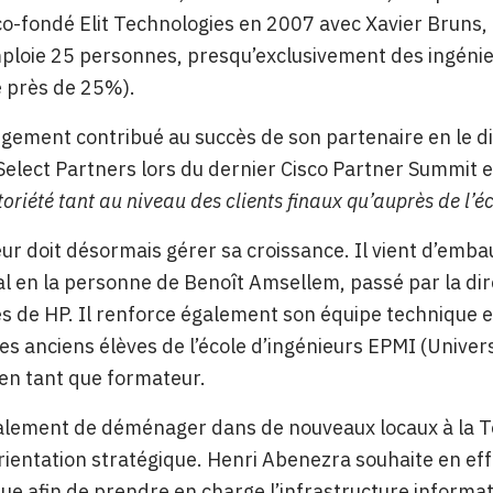
co-fondé Elit Technologies en 2007 avec Xavier Bruns, u
ploie 25 personnes, presqu’exclusivement des ingénie
e près de 25%).
rgement contribué au succès de son partenaire en le di
Select Partners lors du dernier Cisco Partner Summit e
oriété tant au niveau des clients finaux qu’auprès de l’
eur doit désormais gérer sa croissance. Il vient d’e
 en la personne de Benoît Amsellem, passé par la dire
s de HP. Il renforce également son équipe technique en p
 les anciens élèves de l’école d’ingénieurs EPMI (Unive
 en tant que formateur.
galement de déménager dans de nouveaux locaux à la T
rientation stratégique. Henri Abenezra souhaite en effe
ue afin de prendre en charge l’infrastructure informat