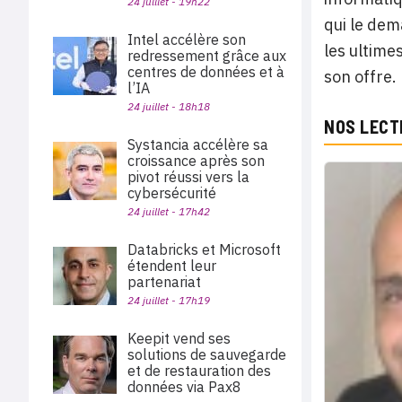
24 juillet - 19h22
qui le dem
Intel accélère son
les ultimes
redressement grâce aux
centres de données et à
son offre.
l’IA
24 juillet - 18h18
NOS LECT
Systancia accélère sa
croissance après son
pivot réussi vers la
cybersécurité
24 juillet - 17h42
Databricks et Microsoft
étendent leur
partenariat
24 juillet - 17h19
Keepit vend ses
solutions de sauvegarde
et de restauration des
données via Pax8