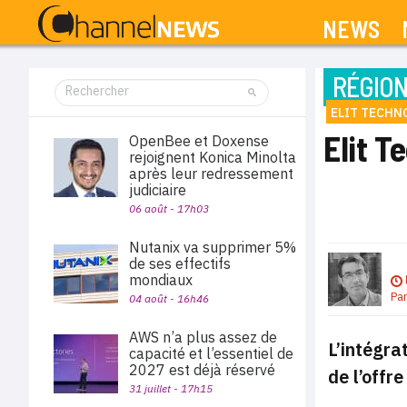
NEWS
RÉGIO
ELIT TECHN
Elit T
OpenBee et Doxense
rejoignent Konica Minolta
après leur redressement
judiciaire
06 août - 17h03
Nutanix va supprimer 5%
de ses effectifs
mondiaux
Pa
04 août - 16h46
AWS n’a plus assez de
L’intégra
capacité et l’essentiel de
2027 est déjà réservé
de l’offr
31 juillet - 17h15