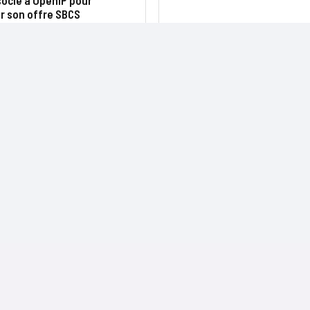
socie à OpenIP pour
r son offre SBCS
NOS SITES
CONTACTS
Nominations
InformatiqueNews.fr
Rédaction
Produits et solutions
Projets-Informatiques.fr
Publicité
Régions