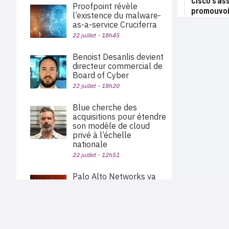
Cisco s’as
Proofpoint révèle
promouvoi
l’existence du malware-
as-a-service Cruciferra
22 juillet - 18h45
Benoist Desanlis devient
directeur commercial de
Board of Cyber
22 juillet - 18h20
Blue cherche des
acquisitions pour étendre
son modèle de cloud
privé à l’échelle
nationale
22 juillet - 12h51
Palo Alto Networks va
acquérir Embrace pour
étendre sa plateforme
PLAN DU SITE
d’observabilité
Actu des sociétés
22 juillet - 11h40
Agenda
Nous proposons aux professionnels des marchés de