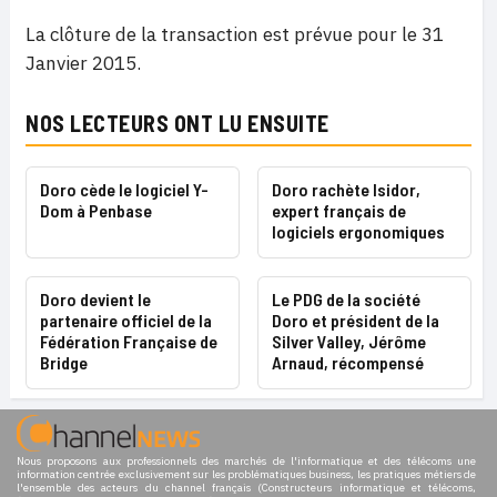
La clôture de la transaction est prévue pour le 31
Janvier 2015.
NOS LECTEURS ONT LU ENSUITE
Doro cède le logiciel Y-
Doro rachète Isidor,
Dom à Penbase
expert français de
logiciels ergonomiques
Doro devient le
Le PDG de la société
partenaire officiel de la
Doro et président de la
Fédération Française de
Silver Valley, Jérôme
Bridge
Arnaud, récompensé
Nous proposons aux professionnels des marchés de l'informatique et des télécoms une
information centrée exclusivement sur les problématiques business, les pratiques métiers de
l'ensemble des acteurs du channel français (Constructeurs informatique et télécoms,