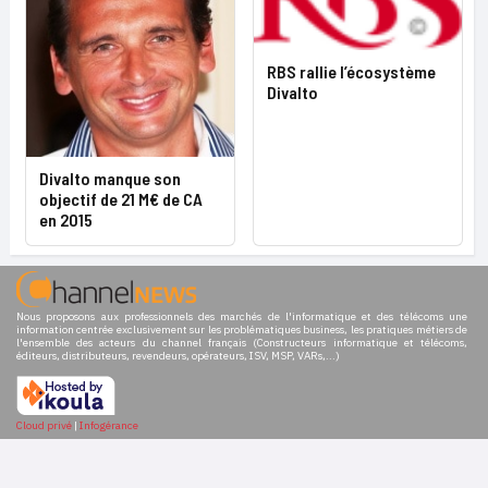
RBS rallie l’écosystème
Divalto
Divalto manque son
objectif de 21 M€ de CA
en 2015
Nous proposons aux professionnels des marchés de l'informatique et des télécoms une
information centrée exclusivement sur les problématiques business, les pratiques métiers de
l'ensemble des acteurs du channel français (Constructeurs informatique et télécoms,
éditeurs, distributeurs, revendeurs, opérateurs, ISV, MSP, VARs,...)
Cloud privé
|
Infogérance