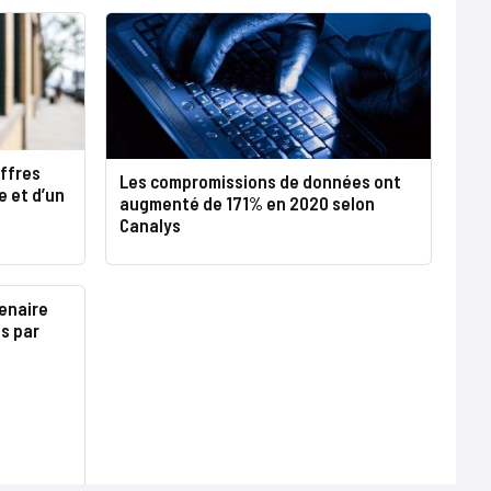
ffres
Les compromissions de données ont
e et d’un
augmenté de 171% en 2020 selon
Canalys
enaire
s par