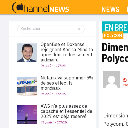
NEWS
EN BRE
POLYCOM
Dimen
OpenBee et Doxense
rejoignent Konica Minolta
Polyc
après leur redressement
judiciaire
06 août - 17h03
Nutanix va supprimer 5%
de ses effectifs
Pa
mondiaux
04 août - 16h46
AWS n’a plus assez de
capacité et l’essentiel de
Dimension 
2027 est déjà réservé
31 juillet - 17h15
Polycom. C