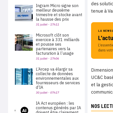
des soluti
Ingram Micro signe son
meilleur deuxième
tenue à Va
trimestre et stocke avant
la hausse des prix
31 juillet - 17h11
LA NEWS
Microsoft clôt son
L'act
exercice à 331 milliards
et pousse ses
L'essenti
partenaires vers la
dans votr
facturation à l’usage
31 juillet - 17h06
L’Arcep va élargir sa
Dimension 
collecte de données
UC&C basée
environnementales aux
fournisseurs de services
et la gest
d’IA
communicat
30 juillet - 07h17
IA Act européen : les
NOS LECT
contenus générés par IA
doivent être clairement