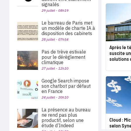
signalés
29 juillet - 08h19
Le barreau de Paris met
un modèle de charte IA à
disposition des cabinets
28 juillet - 07h54
Après le té
Pas de trève estivale
suscite u
pour le dérèglement
solutions 
climatique
27 juillet - 12h10
Google Search impose
son chatbot par défaut
en France
24 juillet - 20h10
La présence au bureau
ne rend pas plus
Cloud : Mi
productif, selon une
selon Syn
étude d’Indeed