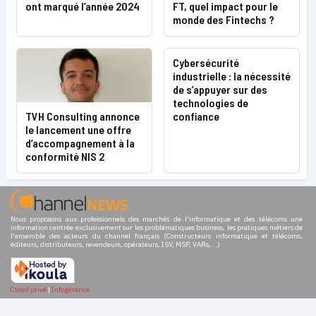
ont marqué l’année 2024
FT, quel impact pour le
monde des Fintechs ?
Cybersécurité
industrielle : la nécessité
de s’appuyer sur des
technologies de
TVH Consulting annonce
confiance
le lancement une offre
d’accompagnement à la
conformité NIS 2
Nous proposons aux professionnels des marchés de l'informatique et des télécoms une
information centrée exclusivement sur les problématiques business, les pratiques métiers de
l'ensemble des acteurs du channel français (Constructeurs informatique et télécoms,
éditeurs, distributeurs, revendeurs, opérateurs, ISV, MSP, VARs,...)
Cloud privé
|
Infogérance