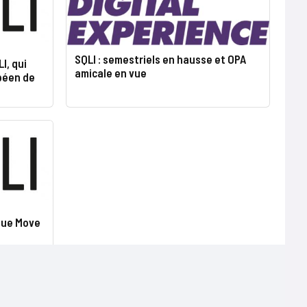
SQLI : semestriels en hausse et OPA
I, qui
amicale en vue
péen de
que Move