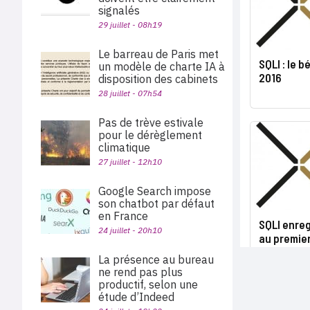
signalés
29 juillet - 08h19
Le barreau de Paris met
SQLI : le 
un modèle de charte IA à
2016
disposition des cabinets
28 juillet - 07h54
Pas de trève estivale
pour le dérèglement
climatique
27 juillet - 12h10
Google Search impose
son chatbot par défaut
en France
SQLI enre
24 juillet - 20h10
au premier
La présence au bureau
ne rend pas plus
productif, selon une
étude d’Indeed