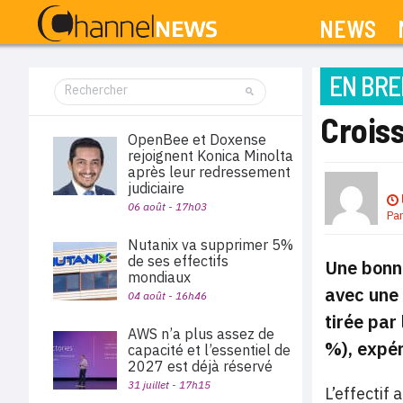
NEWS
EN BRE
Crois
OpenBee et Doxense
rejoignent Konica Minolta
après leur redressement
judiciaire
06 août - 17h03
Pa
Nutanix va supprimer 5%
de ses effectifs
Une bonne
mondiaux
avec une 
04 août - 16h46
tirée par
AWS n’a plus assez de
%), expér
capacité et l’essentiel de
2027 est déjà réservé
31 juillet - 17h15
L’effectif