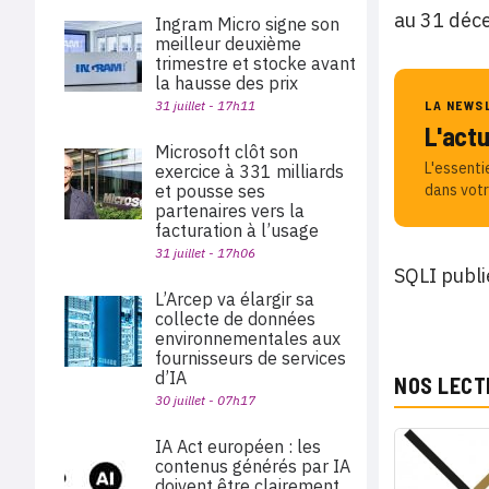
au 31 déc
Ingram Micro signe son
meilleur deuxième
trimestre et stocke avant
la hausse des prix
31 juillet - 17h11
LA NEWS
L'act
Microsoft clôt son
L'essenti
exercice à 331 milliards
et pousse ses
dans votr
partenaires vers la
facturation à l’usage
31 juillet - 17h06
SQLI publi
L’Arcep va élargir sa
collecte de données
environnementales aux
fournisseurs de services
d’IA
NOS LECT
30 juillet - 07h17
IA Act européen : les
contenus générés par IA
doivent être clairement