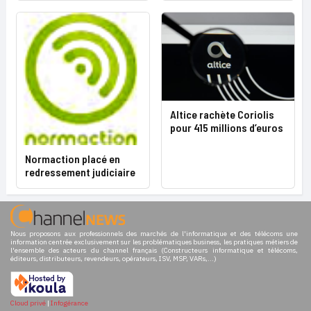
Altice rachète Coriolis
pour 415 millions d’euros
Normaction placé en
redressement judiciaire
Nous proposons aux professionnels des marchés de l'informatique et des télécoms une
information centrée exclusivement sur les problématiques business, les pratiques métiers de
l'ensemble des acteurs du channel français (Constructeurs informatique et télécoms,
éditeurs, distributeurs, revendeurs, opérateurs, ISV, MSP, VARs,...)
Cloud privé
|
Infogérance