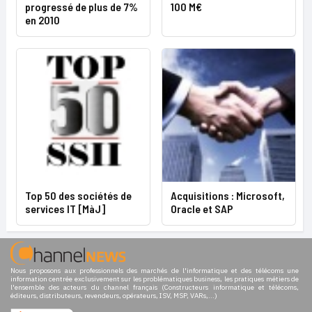
progressé de plus de 7%
100 M€
en 2010
Top 50 des sociétés de
Acquisitions : Microsoft,
services IT [MàJ]
Oracle et SAP
Nous proposons aux professionnels des marchés de l'informatique et des télécoms une
information centrée exclusivement sur les problématiques business, les pratiques métiers de
l'ensemble des acteurs du channel français (Constructeurs informatique et télécoms,
éditeurs, distributeurs, revendeurs, opérateurs, ISV, MSP, VARs,...)