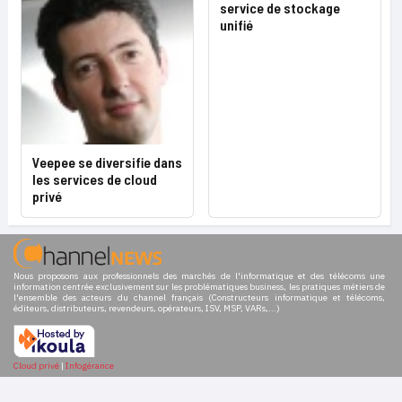
service de stockage
unifié
Veepee se diversifie dans
les services de cloud
privé
Nous proposons aux professionnels des marchés de l'informatique et des télécoms une
information centrée exclusivement sur les problématiques business, les pratiques métiers de
l'ensemble des acteurs du channel français (Constructeurs informatique et télécoms,
éditeurs, distributeurs, revendeurs, opérateurs, ISV, MSP, VARs,...)
Cloud privé
|
Infogérance