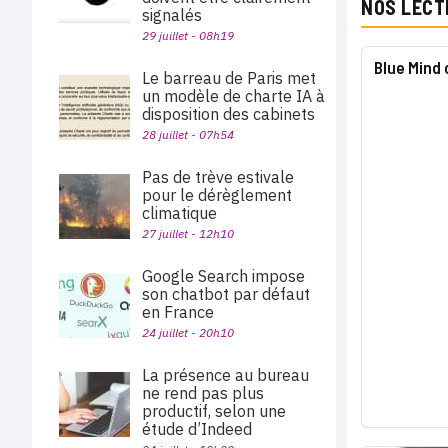
NOS LECT
signalés
29 juillet - 08h19
Blue Mind 
Le barreau de Paris met
un modèle de charte IA à
disposition des cabinets
28 juillet - 07h54
Pas de trève estivale
pour le dérèglement
climatique
27 juillet - 12h10
Google Search impose
son chatbot par défaut
en France
24 juillet - 20h10
La présence au bureau
ne rend pas plus
productif, selon une
étude d’Indeed