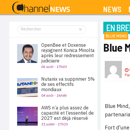
NEWS
EN BRE
BLUE MIND
Blue M
OpenBee et Doxense
rejoignent Konica Minolta
après leur redressement
judiciaire
06 août - 17h03
Pa
Nutanix va supprimer 5%
de ses effectifs
mondiaux
04 août - 16h46
Blue Mind,
AWS n’a plus assez de
capacité et l’essentiel de
partenaria
2027 est déjà réservé
31 juillet - 17h15
Fort d’une