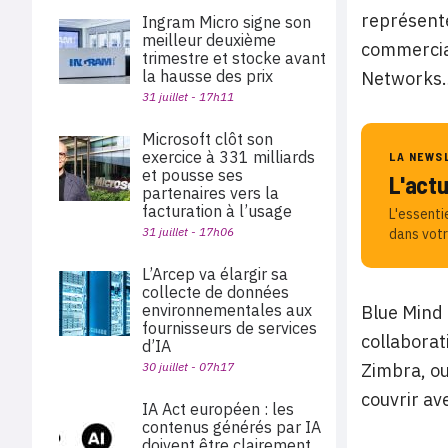
représente
Ingram Micro signe son
meilleur deuxième
commercial
trimestre et stocke avant
la hausse des prix
Networks
31 juillet - 17h11
Microsoft clôt son
exercice à 331 milliards
LA NEWS
et pousse ses
L'act
partenaires vers la
facturation à l’usage
L'essenti
31 juillet - 17h06
dans votr
L’Arcep va élargir sa
collecte de données
environnementales aux
Blue Mind 
fournisseurs de services
collaborat
d’IA
30 juillet - 07h17
Zimbra, ou
couvrir av
IA Act européen : les
contenus générés par IA
doivent être clairement