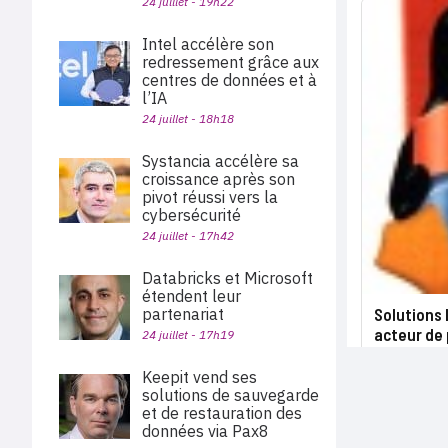
24 juillet - 19h22
Intel accélère son
redressement grâce aux
centres de données et à
l’IA
24 juillet - 18h18
Systancia accélère sa
croissance après son
pivot réussi vers la
cybersécurité
24 juillet - 17h42
Databricks et Microsoft
étendent leur
partenariat
Solutions 
acteur de 
24 juillet - 17h19
Keepit vend ses
solutions de sauvegarde
et de restauration des
données via Pax8