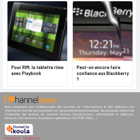
Pour RIM, la tablette rime
Peut-on encore faire
avec Playbook
confiance aux Blackberry
?
Nous proposons aux professionnels des marchés de l'informatique et des télécoms une
information centrée exclusivement sur les problématiques business, les pratiques métiers de
l'ensemble des acteurs du channel français (Constructeurs informatique et télécoms,
éditeurs, distributeurs, revendeurs, opérateurs, ISV, MSP, VARs,...)
Cloud privé
|
Infogérance