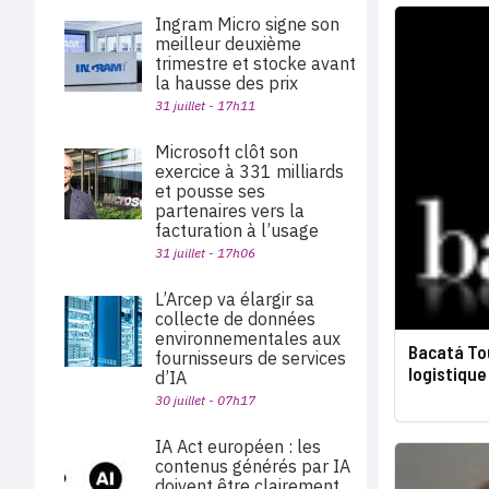
Ingram Micro signe son
meilleur deuxième
trimestre et stocke avant
la hausse des prix
31 juillet - 17h11
Microsoft clôt son
exercice à 331 milliards
et pousse ses
partenaires vers la
facturation à l’usage
31 juillet - 17h06
L’Arcep va élargir sa
collecte de données
environnementales aux
Bacatá To
fournisseurs de services
logistique
d’IA
30 juillet - 07h17
IA Act européen : les
contenus générés par IA
doivent être clairement