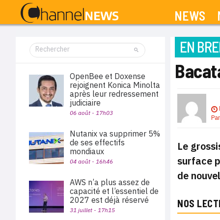
NEWS
EN BRE
Bacat
OpenBee et Doxense
rejoignent Konica Minolta
après leur redressement
judiciaire
06 août - 17h03
Pa
Nutanix va supprimer 5%
de ses effectifs
Le grossi
mondiaux
surface p
04 août - 16h46
de nouvel
AWS n’a plus assez de
capacité et l’essentiel de
2027 est déjà réservé
NOS LECT
31 juillet - 17h15