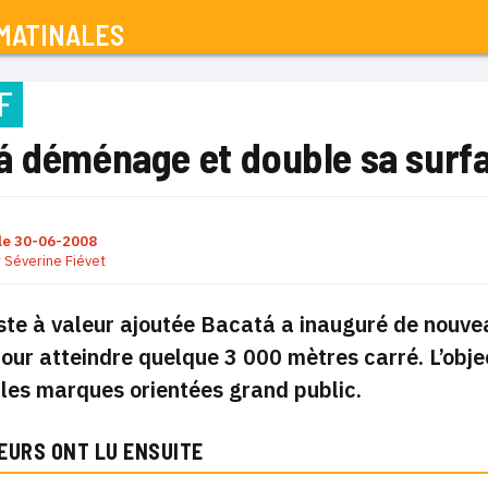
MATINALES
F
á déménage et double sa surf
le
30-06-2008
r
Séverine Fiévet
ste à valeur ajoutée Bacatá a inauguré de nouvea
our atteindre quelque 3 000 mètres carré. L’object
les marques orientées grand public.
EURS ONT LU ENSUITE