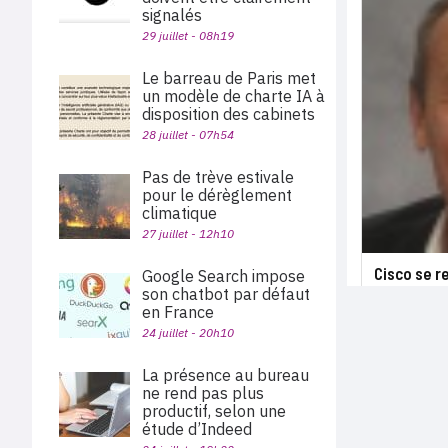
signalés
29 juillet - 08h19
Le barreau de Paris met
un modèle de charte IA à
disposition des cabinets
28 juillet - 07h54
Pas de trève estivale
pour le dérèglement
climatique
27 juillet - 12h10
Cisco se 
Google Search impose
son chatbot par défaut
en France
24 juillet - 20h10
La présence au bureau
ne rend pas plus
productif, selon une
étude d’Indeed