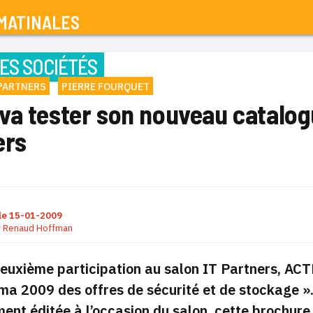
MATINALES
ES SOCIÉTÉS
PARTNERS
PIERRE FOURQUET
va tester son nouveau catalogu
ers
le
15-01-2009
r
Renaud Hoffman
euxième participation au salon IT Partners, ACTN
a 2009 des offres de sécurité et de stockage
».
ent éditée à l’occasion du salon, cette brochure