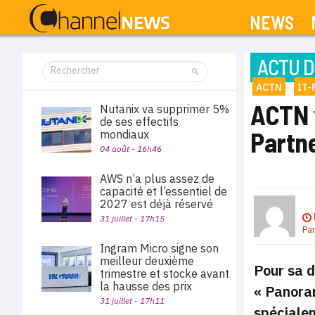
NEWS
ACTU D
ACTN
IT-
ACTN 
Nutanix va supprimer 5%
de ses effectifs
Partn
mondiaux
04 août - 16h46
AWS n’a plus assez de
capacité et l’essentiel de
2027 est déjà réservé
31 juillet - 17h15
Pa
Ingram Micro signe son
meilleur deuxième
Pour sa d
trimestre et stocke avant
la hausse des prix
«
Panoram
31 juillet - 17h11
spécialem