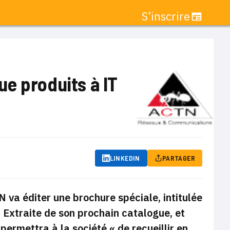
S’inscrire
e produits à IT
LINKEDIN
PARTAGER
 va éditer une brochure spéciale, intitulée
 Extraite de son prochain
catalogue, et
 permettra à la société «
de recueillir en