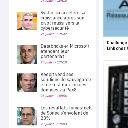
24 juillet - 18h18
Systancia accélère sa
croissance après son
pivot réussi vers la
cybersécurité
24 juillet - 17h42
Challenge
Databricks et Microsoft
Link chez
étendent leur
partenariat
24 juillet - 17h19
Keepit vend ses
solutions de sauvegarde
et de restauration des
données via Pax8
23 juillet - 18h56
Les résultats trimestriels
de Soitec s’envolent de
23%
23 juillet - 17h03