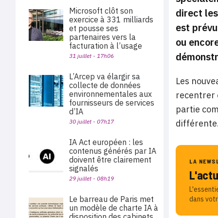
Microsoft clôt son
direct le
exercice à 331 milliards
est prévu
et pousse ses
partenaires vers la
ou encor
facturation à l’usage
démonstra
31 juillet - 17h06
L’Arcep va élargir sa
Les nouvea
collecte de données
environnementales aux
recentrer 
fournisseurs de services
partie com
d’IA
30 juillet - 07h17
différente
IA Act européen : les
contenus générés par IA
doivent être clairement
LA NEWS
signalés
L'act
29 juillet - 08h19
L'essenti
Le barreau de Paris met
dans votr
un modèle de charte IA à
disposition des cabinets