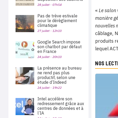
28 juillet - 07h54
«
Le salon
Pas de trève estivale
manière gé
pour le dérèglement
climatique
nouvelles
27 juillet - 12h10
câblage, 
produits r
Google Search impose
son chatbot par défaut
lequel AC
en France
24 juillet - 20h10
NOS LECT
La présence au bureau
ne rend pas plus
productif, selon une
étude d’Indeed
24 juillet - 19h22
Intel accélère son
redressement grâce aux
centres de données et à
l’IA