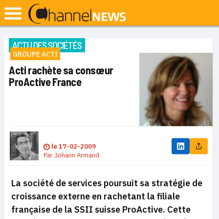
ACTU DES SOCIÉTÉS
GROUPE ACTI
Acti rachète sa consœur
ProActive France
le
17-02-2009
Par
Johann Armand
La société de services poursuit sa stratégie de
croissance externe en rachetant la filiale
française de la SSII suisse ProActive. Cette