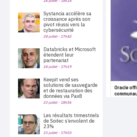
24 juillet - 18h18
Systancia accélère sa
croissance après son
pivot réussi vers la
cybersécurité
24 juillet - 17h42
Databricks et Microsoft
étendent leur
partenariat
24 juillet - 17h19
Keepit vend ses
solutions de sauvegarde
Oracle offi
et de restauration des
communau
données via Pax8
23 juillet - 18h56
Les résultats trimestriels
de Soitec s’envolent de
23%
23 juillet - 17h03