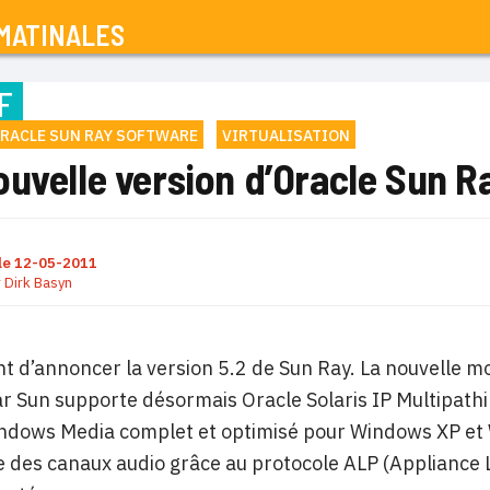
MATINALES
F
RACLE SUN RAY SOFTWARE
VIRTUALISATION
ouvelle version d’Oracle Sun R
le
12-05-2011
r
Dirk Basyn
nt d’annoncer la version 5.2 de Sun Ray. La nouvelle mou
par Sun supporte désormais Oracle Solaris IP Multipathi
ndows Media complet et optimisé pour Windows XP et 
des canaux audio grâce au protocole ALP (Appliance L