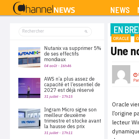
NEWS
EN BRE
ORACLE
O
Une n
Nutanix va supprimer 5%
de ses effectifs
mondiaux
04 août - 16h46
AWS n’a plus assez de
Pa
capacité et l’essentiel de
2027 est déjà réservé
31 juillet - 17h15
Oracle vie
Ingram Micro signe son
l’origine 
meilleur deuxième
trimestre et stocke avant
lecteur Wi
la hausse des prix
dynamique 
31 juillet - 17h11