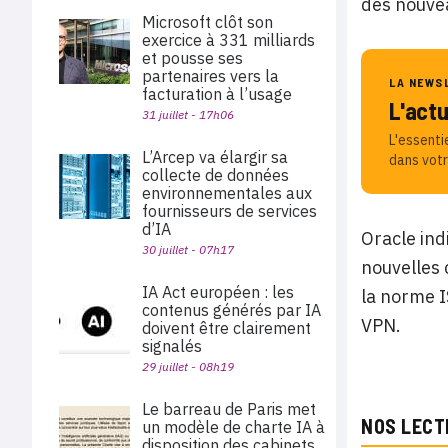
des nouve
Microsoft clôt son
exercice à 331 milliards
et pousse ses
partenaires vers la
LA NEWS
facturation à l’usage
L'act
31 juillet - 17h06
L'essenti
L’Arcep va élargir sa
dans votr
collecte de données
environnementales aux
fournisseurs de services
d’IA
Oracle ind
30 juillet - 07h17
nouvelles 
IA Act européen : les
la norme I
contenus générés par IA
VPN.
doivent être clairement
signalés
29 juillet - 08h19
Le barreau de Paris met
NOS LECT
un modèle de charte IA à
disposition des cabinets