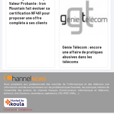
Valeur Probante : Iron
Mountain fait évoluer sa
certification NF461 pour
proposer une offre
complète à ses clients
Génie Télécom : encore
une affaire de pratiques
abusives dans les
télécoms
Nous proposons aux professionnels des marchés de l'informatique et des télécoms une
information centrée exclusivement sur les problématiques business, les pratiques métiers de
l'ensemble des acteurs du channel français (Constructeurs informatique et télécoms,
éditeurs, distributeurs, revendeurs, opérateurs, ISV, MSP, VARs,...)
Cloud privé
|
Infogérance