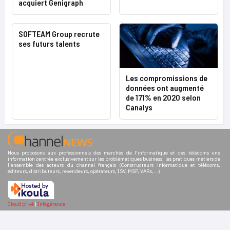
acquiert Genigraph
SOFTEAM Group recrute
ses futurs talents
Les compromissions de
données ont augmenté
de 171% en 2020 selon
Canalys
Nous proposons aux professionnels des marchés de l'informatique et des télécoms une
information centrée exclusivement sur les problématiques business, les pratiques métiers de
l'ensemble des acteurs du channel français (Constructeurs informatique et télécoms,
éditeurs, distributeurs, revendeurs, opérateurs, ISV, MSP, VARs,...)
Cloud privé
|
Infogérance