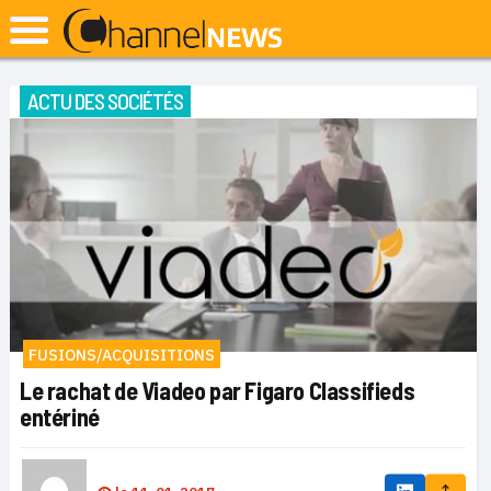
ACTU DES SOCIÉTÉS
FUSIONS/ACQUISITIONS
Le rachat de Viadeo par Figaro Classifieds
entériné