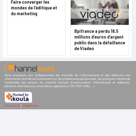
Faire converger les
mondes de l’éditique et
du marketing
Bpifrance a perdu 18,5
millions d’euros d’argent
public dans la défaillance
de Viadeo
Nous proposons aux professionnels des marchés de l'informatique et des télécoms une
information centrée exclusivement sur les problématiques business, les pratiques métiers de
l'ensemble des acteurs du channel français (Constructeurs informatique et télécoms,
éditeurs, distributeurs, revendeurs, opérateurs, ISV, MSP, VARs,...)
Cloud privé
|
Infogérance