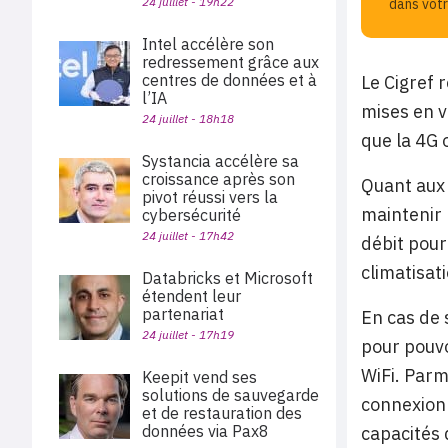
24 juillet - 19h22
dans votr
Intel accélère son
redressement grâce aux
centres de données et à
Le Cigref 
l’IA
mises en ve
24 juillet - 18h18
que la 4G 
Systancia accélère sa
croissance après son
Quant aux 
pivot réussi vers la
maintenir 
cybersécurité
24 juillet - 17h42
débit pour
climatisat
Databricks et Microsoft
étendent leur
partenariat
En cas de 
24 juillet - 17h19
pour pouvo
WiFi. Parm
Keepit vend ses
solutions de sauvegarde
connexion 
et de restauration des
données via Pax8
capacités 