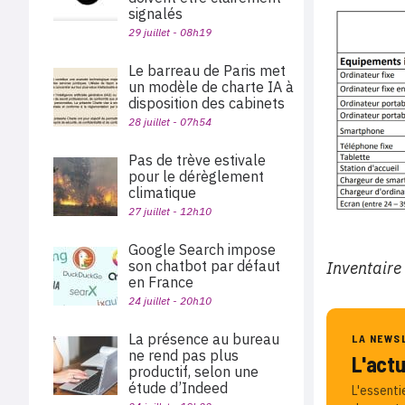
signalés
29 juillet - 08h19
Le barreau de Paris met
un modèle de charte IA à
disposition des cabinets
28 juillet - 07h54
Pas de trève estivale
pour le dérèglement
climatique
27 juillet - 12h10
Google Search impose
son chatbot par défaut
Inventaire
en France
24 juillet - 20h10
La présence au bureau
LA NEWS
ne rend pas plus
L'act
productif, selon une
étude d’Indeed
L'essenti