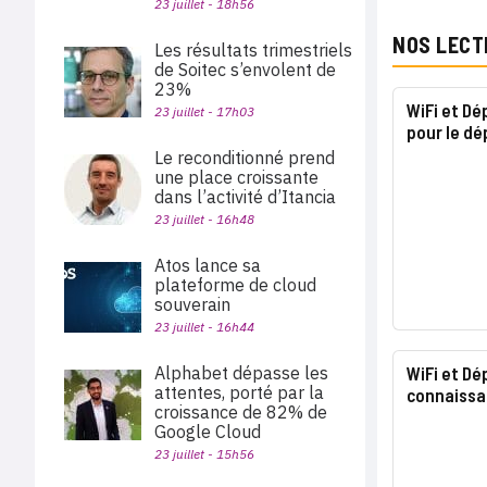
23 juillet - 18h56
NOS LECT
Les résultats trimestriels
de Soitec s’envolent de
23%
WiFi et Dé
23 juillet - 17h03
pour le d
Le reconditionné prend
une place croissante
dans l’activité d’Itancia
23 juillet - 16h48
Atos lance sa
plateforme de cloud
souverain
23 juillet - 16h44
Alphabet dépasse les
WiFi et Dé
attentes, porté par la
connaissa
croissance de 82% de
Google Cloud
23 juillet - 15h56