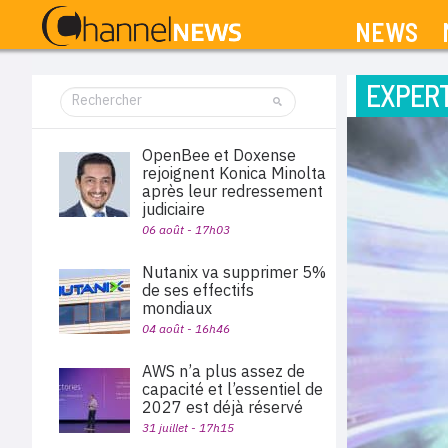
NEWS
EXPERT
OpenBee et Doxense
rejoignent Konica Minolta
après leur redressement
judiciaire
06 août - 17h03
Nutanix va supprimer 5%
de ses effectifs
mondiaux
04 août - 16h46
AWS n’a plus assez de
capacité et l’essentiel de
2027 est déjà réservé
31 juillet - 17h15