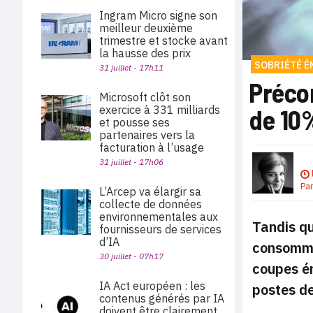
Ingram Micro signe son
meilleur deuxième
trimestre et stocke avant
la hausse des prix
SOBRIÉTÉ É
31 juillet - 17h11
Précon
Microsoft clôt son
exercice à 331 milliards
de 10
et pousse ses
partenaires vers la
facturation à l’usage
31 juillet - 17h06
Pa
L’Arcep va élargir sa
collecte de données
environnementales aux
Tandis qu
fournisseurs de services
d’IA
consommat
30 juillet - 07h17
coupes én
IA Act européen : les
postes de
contenus générés par IA
doivent être clairement