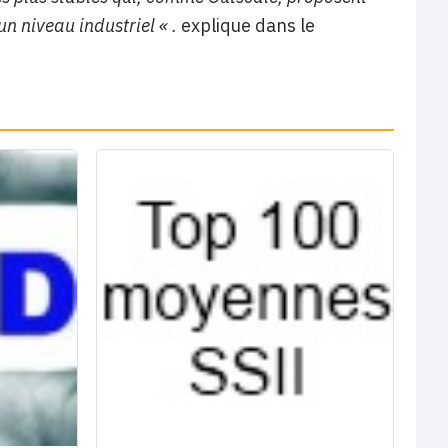
un niveau industriel « .
explique dans le