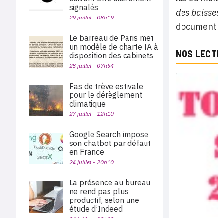
signalés
des baisses
29 juillet - 08h19
document l
Le barreau de Paris met
un modèle de charte IA à
NOS LECT
disposition des cabinets
28 juillet - 07h54
Pas de trève estivale
pour le dérèglement
climatique
27 juillet - 12h10
Google Search impose
son chatbot par défaut
en France
24 juillet - 20h10
La présence au bureau
ne rend pas plus
productif, selon une
étude d’Indeed