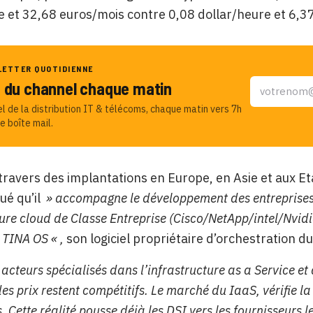
 et 32,68 euros/mois contre 0,08 dollar/heure et 6,3
LETTER QUOTIDIENNE
u du channel chaque matin
el de la distribution IT & télécoms, chaque matin vers 7h
e boîte mail.
travers des implantations en Europe, en Asie et aux Et
é qu’il
» accompagne le développement des entreprises 
ure cloud de Classe Entreprise (Cisco/NetApp/intel/Nvidi
 TINA OS « ,
son logiciel propriétaire d’orchestration d
 acteurs spécialisés dans l’infrastructure as a Service et
es prix restent compétitifs. Le marché du IaaS, vérifie la 
. Cette réalité pousse déjà les DSI vers les fournisseurs