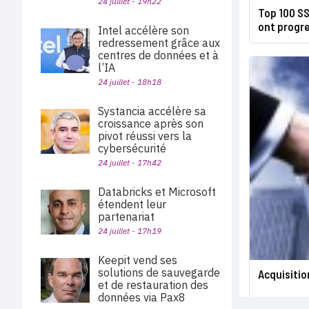
24 juillet - 19h22
Top 100 SS
ont progre
Intel accélère son
redressement grâce aux
centres de données et à
l’IA
24 juillet - 18h18
Systancia accélère sa
croissance après son
pivot réussi vers la
cybersécurité
24 juillet - 17h42
Databricks et Microsoft
étendent leur
partenariat
24 juillet - 17h19
Keepit vend ses
solutions de sauvegarde
Acquisitio
et de restauration des
données via Pax8