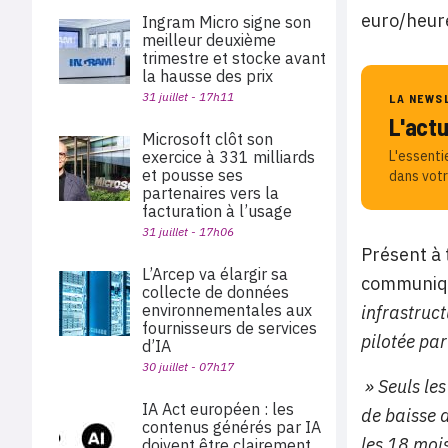
euro/heure
Ingram Micro signe son
meilleur deuxième
trimestre et stocke avant
la hausse des prix
31 juillet - 17h11
LA NEWS
L'act
Microsoft clôt son
exercice à 331 milliards
L'essenti
et pousse ses
dans votr
partenaires vers la
facturation à l’usage
31 juillet - 17h06
Présent à 
L’Arcep va élargir sa
communiqu
collecte de données
environnementales aux
infrastruct
fournisseurs de services
pilotée par
d’IA
30 juillet - 07h17
» Seuls les
IA Act européen : les
de baisse d
contenus générés par IA
les 18 mois
doivent être clairement