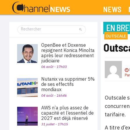
NEWS
EN BRE
OUTSCALE
Outsca
OpenBee et Doxense
rejoignent Konica Minolta
après leur redressement
judiciaire
06 août - 17h03
Pa
Nutanix va supprimer 5%
de ses effectifs
mondiaux
04 août - 16h46
Outscale s
concurrenç
AWS n’a plus assez de
capacité et l’essentiel de
tarifaire.
2027 est déjà réservé
31 juillet - 17h15
A titre d’